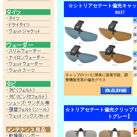
☆シトリアセテート偏光キャップ
8037
4
メ
販
ポ
4
メ
販
キャップのツバに簡単に装着可能、調
ポ
整機能充実の偏光グラス
☆トリアセテート偏光クリップ DQ
トグレー】
ラ