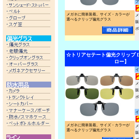
ブ
メガネに簡単装着。サイズ・カラーが
メ
選べるクリップ偏光グラス
販
ポ
☆トリアセテート偏光クリップ DQ
ロー】
イ
メ
販
ポ
イ
メガネに簡単装着。サイズ・カラーが
メ
選べるクリップ偏光グラス
販