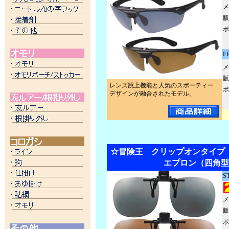
メ
販
ポ
F
メ
販
レンズ跳上機能と人気のスポーティー
ポ
デザインが融合されたモデル。
☆冒険王 クリップオンタイプ
エプロン（四角型
ST
メ
販
ポ