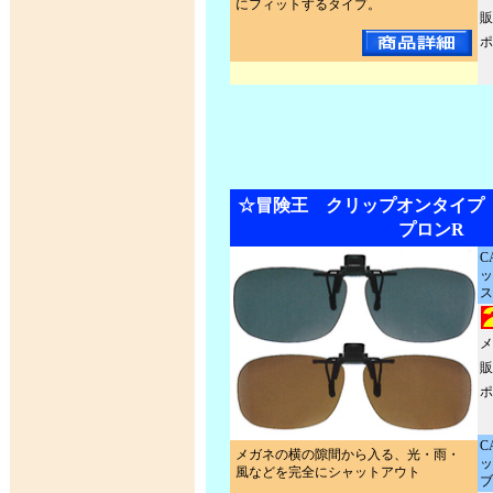
にフィットするタイプ。
販
ポ
☆冒険王 クリップオンタイプ
プロンR
C
ッ
ス
メ
販
ポ
C
メガネの横の隙間から入る、光・雨・
ッ
風などを完全にシャットアウト
ブ