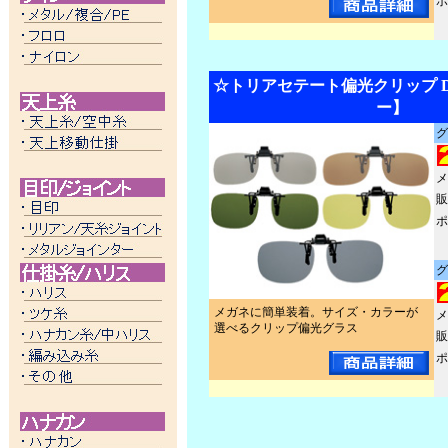
ポ
☆トリアセテート偏光クリップ DQ
ー】
グ
メ
販
ポ
グ
メガネに簡単装着。サイズ・カラーが
メ
選べるクリップ偏光グラス
販
ポ