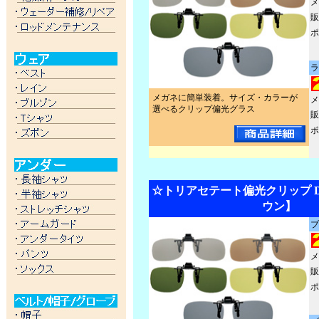
メ
販
ポ
ラ
メガネに簡単装着。サイズ・カラーが
メ
選べるクリップ偏光グラス
販
ポ
☆トリアセテート偏光クリップ DQ
ウン】
ブ
メ
販
ポ