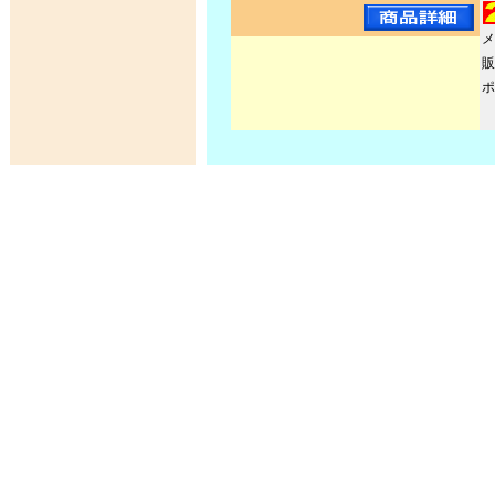
メ
販
ポ