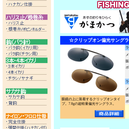
☆クリップオン偏光サングラス 
ラ
メ
販
ポ
ラ
メ
販
眼鏡の上に装着するクリップオンタイ
ポ
プ。7.8gの超軽量偏光サングラス。