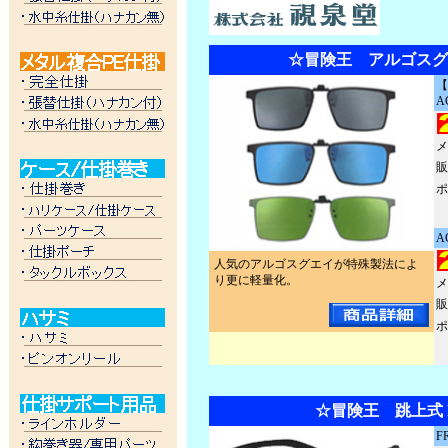
☆冒険王 アルゴスグレ
【
A
メ
販
ポ
A
人気のアルゴスグエイが特殊製法によ
り更に軽量化。
メ
販
ポ
☆冒険王 跳上式 
F