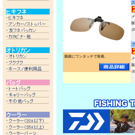
ス
メ
販
ポ
ブ
眼鏡にワンタッチで装着。
メ
販
ポ