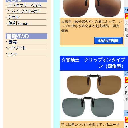
S
太陽光（紫外線/UV）の量によって、レ
メ
ンズの濃さが変化する超高機能・調光
販
偏光
ポ
☆冒険王 クリップオンタイプ 
ン（四角型）
P
メ
販
ポ
P
主に四角いメガネを掛けているユーザ
メ