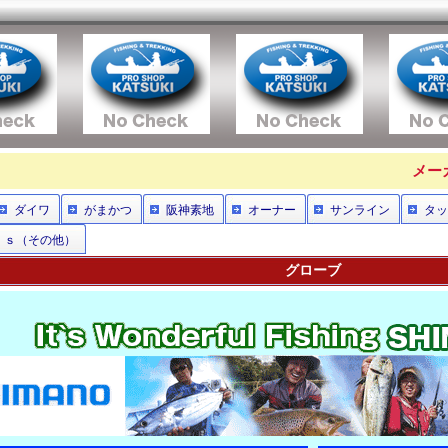
メー
ダイワ
がまかつ
阪神素地
オーナー
サンライン
タッ
ｒｓ（その他）
グローブ