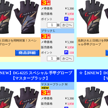
メ希価格
5,390
販売価格
3,950
ポイント
118
個
ブラック L
と日焼けを同時対策！スペシ
虫刺されと日焼けを同
メ希価格
5,390
グローブ
ャル手甲グローブ
販売価格
3,950
ポイント
118
個
6NEW】DG-6225 スペシャル 手甲グローブ
☆【26NEW】D
【マスターブラック】
【
マスターブラック M
メ希価格
5,390
販売価格
3,950