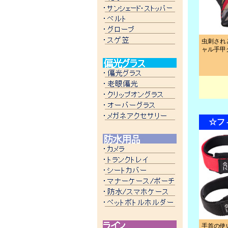
虫刺され
ャル手甲
☆フ
手首の使