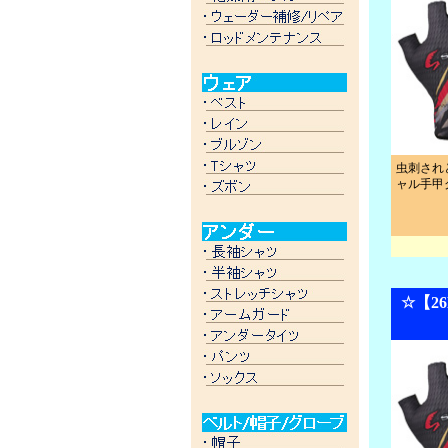
虫刺され
ャル手甲
☆【2