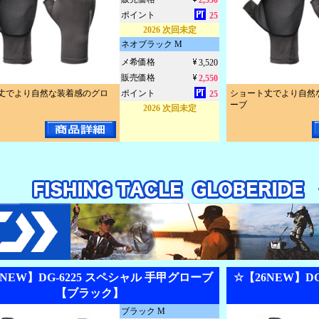
2,550
ポイント
25
2026 次回未定
ネオブラック M
メ希価格
3,520
販売価格
2,550
丈でより自然な装着感のグロ
ポイント
ショート丈でより自然
25
ーブ
2026 次回未定
6NEW】DG-6225 スペシャル 手甲グローブ
☆【26NEW】D
【ブラック】
ブラック M