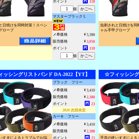
ポイント
118
個
マスターブラック L
と日焼けを同時対策！スペシ
虫刺されと日焼けを同
グローブ
ャル手甲グローブ
メ希価格
5,390
販売価格
3,950
ポイント
118
個
ィッシングリストバンド DA-2022【YT】
☆フィッシングリ
ブラック フリー
メ希価格
3,410
販売価格
2,380
ポイント
23
2026 次回未定
カーキ フリー
メ希価格
3,410
販売価格
2,380
いすぎによるトラブルでお悩
ポイント
手首の使いすぎによる
23