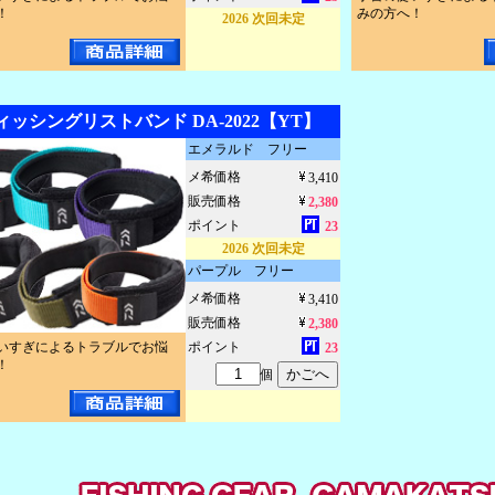
！
みの方へ！
2026 次回未定
ィッシングリストバンド DA-2022【YT】
エメラルド フリー
メ希価格
3,410
販売価格
2,380
ポイント
23
2026 次回未定
パープル フリー
メ希価格
3,410
販売価格
2,380
いすぎによるトラブルでお悩
ポイント
23
！
個