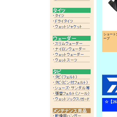
ショート
ーブ
☆【2