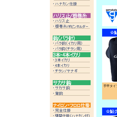
☆鮎
手甲タイ
☆鮎グ