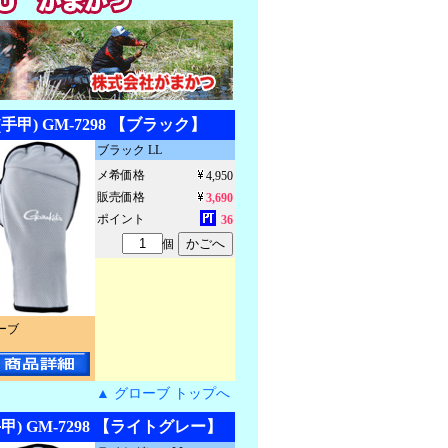
甲) GM-7298 【ブラック】
ブラック LL
メ希価格
4,950
販売価格
3,690
ポイント
36
個
ーブ
▲ グローブ トップへ
) GM-7298 【ライトグレー】