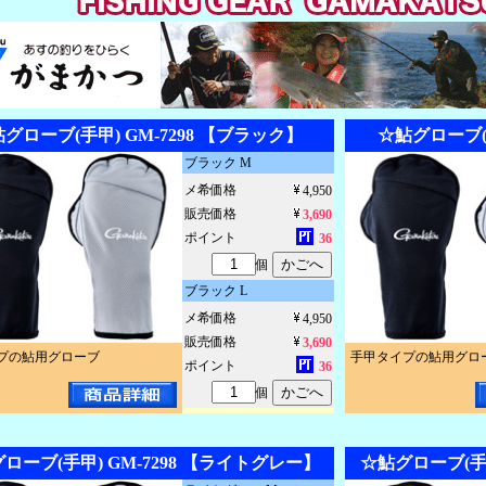
グローブ(手甲) GM-7298 【ブラック】
☆鮎グローブ(手
ブラック M
メ希価格
4,950
販売価格
3,690
ポイント
36
個
ブラック L
メ希価格
4,950
販売価格
3,690
プの鮎用グローブ
手甲タイプの鮎用グロ
ポイント
36
個
ローブ(手甲) GM-7298 【ライトグレー】
☆鮎グローブ(手甲