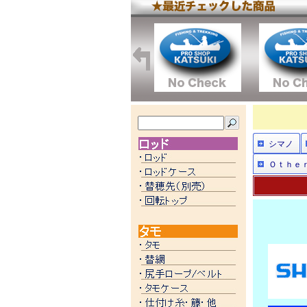
シマノ
Ｏｔｈｅ