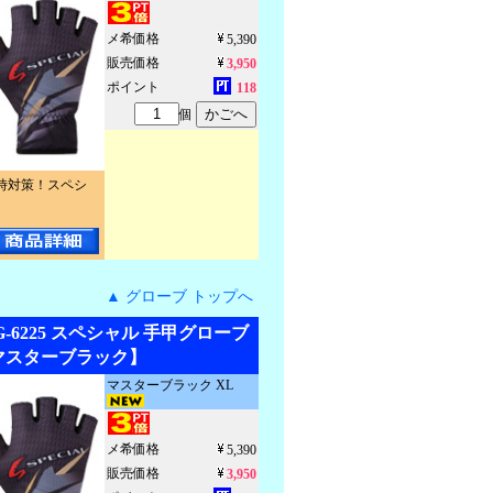
メ希価格
5,390
販売価格
3,950
ポイント
118
個
時対策！スペシ
▲ グローブ トップへ
G-6225 スペシャル 手甲グローブ
マスターブラック】
マスターブラック XL
メ希価格
5,390
販売価格
3,950