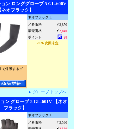
ン ロンググローブ 5 GL-600V
【ネオブラック】
ネオブラック L
メ希価格
3,850
販売価格
2,840
ポイント
28
2026 次回未定
まで保護するグ
▲ グローブ トップへ
 グローブ 5 GL-601V 【ネオ
ブラック】
ネオブラック Ｌ
メ希価格
3,520
販売価格