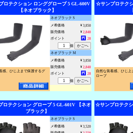
ロテクション ロンググローブ 5 GL-600V
☆サンプロテクショ
【ネオブラック】
ネオブラック S
メ希価格
3,850
販売価格
2,840
ポイント
28
個
ネオブラック M
メ希価格
3,850
販売価格
2,840
着感、ひじ上まで保護するグ
自然な装着感、ひじ上
ポイント
28
ローブ
個
ロテクション グローブ 5 GL-601V 【ネオ
☆サンプロテクション
ブラック】
ネオブラック S
メ希価格
3,520
販売価格