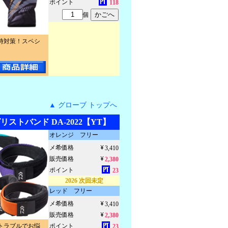
ポイント
118
個
時対策！スペシ
▲ グローブ トップへ
ストバンド DA-2022【YT】
オレンジ フリー
メ希価格
3,410
販売価格
2,380
ポイント
23
2026 次回未定
レッド フリー
メ希価格
3,410
販売価格
2,380
トラブルでお悩
ポイント
23