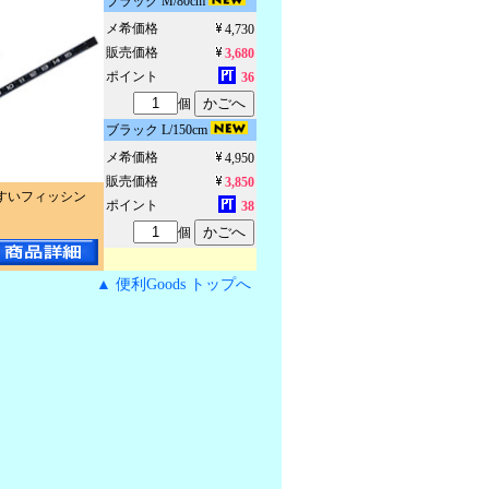
ブラック M/80cm
メ希価格
4,730
販売価格
3,680
ポイント
36
個
ブラック L/150cm
メ希価格
4,950
販売価格
3,850
すいフィッシン
ポイント
38
個
▲ 便利Goods トップへ