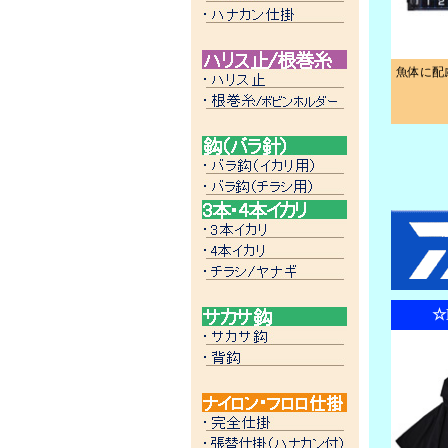
魚体に配
☆