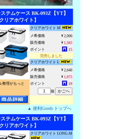
ステムケース BK-093Z【YT】
クリアホワイト】
クリアホワイト M
メ希価格
2,090
販売価格
1,565
ポイント
15
完売しました
クリアホワイト L
メ希価格
2,640
販売価格
1,975
ル整理がもっと
ポイント
19
個
▲ 便利Goods トップへ
ステムケース BK-093Z【YT】
クリアホワイト】
クリアホワイト LONG-M