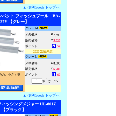
▲ 便利Goods トップへ
ンパクト フィッシュプール BA-
027Y 【グレー】
グレー M
メ希価格
7,590
販売価格
5,920
ポイント
59
2026 次回未定
グレー L
メ希価格
8,690
販売価格
6,780
めの、小さく収
ポイント
67
個
▲ 便利Goods トップへ
フィッシングメジャー UL-801Z
【ブラック】