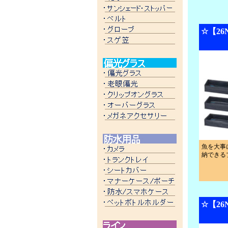
☆【2
魚を大事
納できる
☆【2