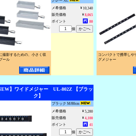
グレー XL
メ希価格
10,340
販売価格
8,065
ポイント
80
個
に撮影するための、小さく収
コンパクトで携帯しや
プール
グメジャー
NEW】ワイドメジャー UL-802Z 【ブラッ
ク】
ブラック M/80cm
メ希価格
5,280
販売価格
4,100
ポイント
41
個