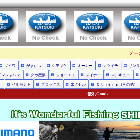
メー
ダイワ
がまかつ
シモツケ
オーナー
カツイチ
サンラ
インジャパン
タカ産業
ショーエイ
メイホー
マルキュー
ル
ベルモント
プロックス
エクセル
Ｏｔｈｅｒｓ（その他）
便利Goods