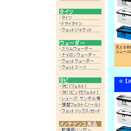
見える収
スムーズ
☆【2