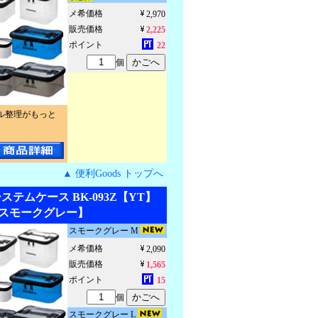
メ希価格
2,970
販売価格
2,225
ポイント
22
個
ル整理がもっと
▲ 便利Goods トップへ
ステムケース BK-093Z【YT】
スモークグレー】
スモークグレー M
メ希価格
2,090
販売価格
1,565
ポイント
15
個
スモークグレー L