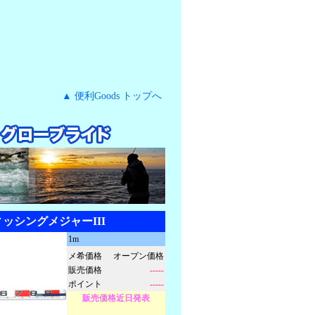
▲ 便利Goods トップへ
ッシングメジャーIII
1m
メ希価格
オープン価格
販売価格
-----
ポイント
-----
販売価格近日発表