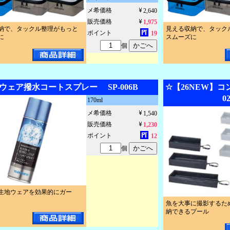
メ希価格
2,640
販売価格
1,975
納で、タックル整理がもっと
見える収納で、タック
ポイント
19
に
スムーズに
個
ウェア撥水コートスプレー SP-006B
☆【26NEW】コ
0
170ml
メ希価格
1,540
販売価格
1,230
ポイント
12
個
生地ウェアを効果的にガー
魚を大事に撮影するた
納できるプール