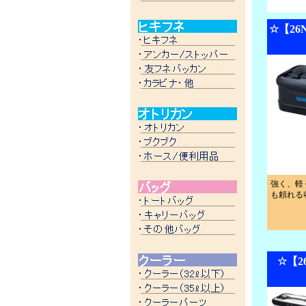
☆【26
強く、軽
も頼れる
☆【2