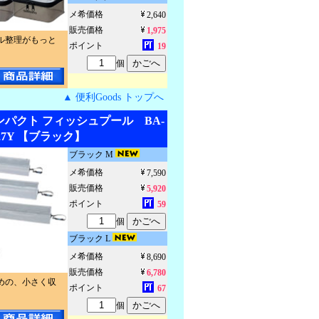
メ希価格
2,640
販売価格
1,975
ル整理がもっと
ポイント
19
個
▲ 便利Goods トップへ
ンパクト フィッシュプール BA-
27Y 【ブラック】
ブラック M
メ希価格
7,590
販売価格
5,920
ポイント
59
個
ブラック L
メ希価格
8,690
販売価格
6,780
めの、小さく収
ポイント
67
個