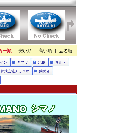
カー順
|
安い順
|
高い順
|
品名順
イン
ヤマワ
北越
マルト
株式会社ナカジマ
釣武者