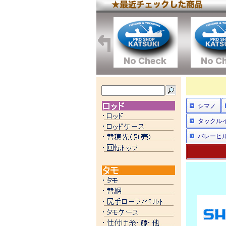
シマノ
タックル
バレーヒ