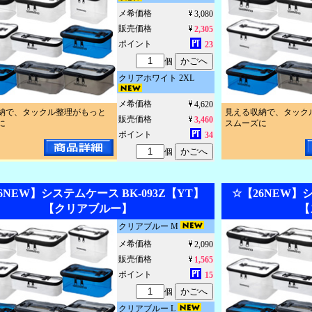
メ希価格
3,080
販売価格
2,305
ポイント
23
個
クリアホワイト 2XL
メ希価格
4,620
納で、タックル整理がもっと
見える収納で、タック
販売価格
3,460
に
スムーズに
ポイント
34
個
6NEW】システムケース BK-093Z【YT】
☆【26NEW】シ
【クリアブルー】
【
クリアブルー M
メ希価格
2,090
販売価格
1,565
ポイント
15
個
クリアブルー L