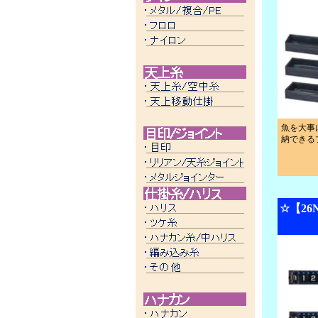
魚を大事
納できる
☆【26