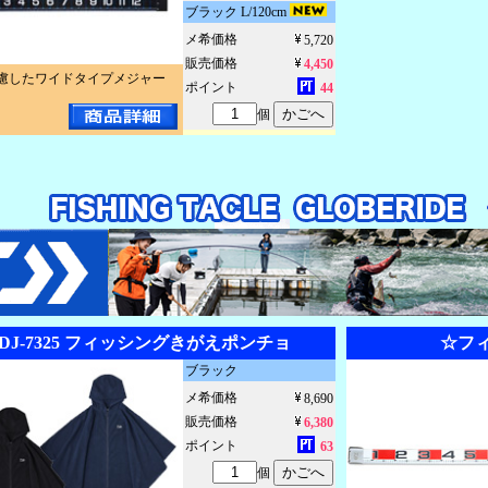
ブラック L/120cm
メ希価格
5,720
販売価格
4,450
慮したワイドタイプメジャー
ポイント
44
個
DJ-7325 フィッシングきがえポンチョ
☆フィ
ブラック
メ希価格
8,690
販売価格
6,380
ポイント
63
個