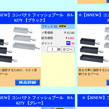
6NEW】コンパクト フィッシュプール BA-
☆【26NEW】コ
027Y 【ブラック】
ブラック XL
メ希価格
10,340
販売価格
8,065
ポイント
80
個
に撮影するための、小さく収
魚を大事に撮影するた
プール
納できるプール
6NEW】コンパクト フィッシュプール BA-
☆【26NEW】
027Y 【グレー】