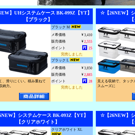
NEW】UHシステムケース BK-099Z【YT】
☆【26NEW】シ
【ブラック】
【
ブラック M
メ希価格
3,410
販売価格
2,555
ポイント
25
完売しました
ブラック L
メ希価格
3,850
販売価格
2,885
く、滑りにくい。積み重ねて
ポイント
見える収納で、タック
28
収納力。
スムーズに
完売しました
6NEW】システムケース BK-093Z【YT】
☆【26NEW】シ
【クリアホワイト】
【
クリアホワイト XL