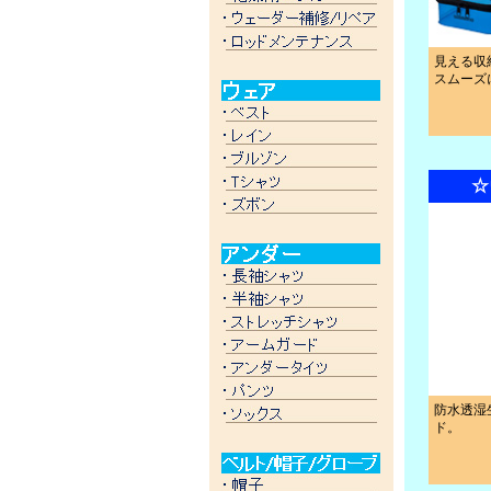
見える収
スムーズ
☆
防水透湿
ド。