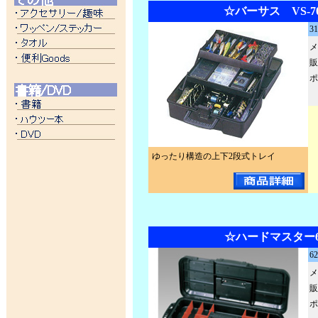
☆バーサス VS-70
3
メ
販
ポ
ゆったり構造の上下2段式トレイ
☆ハードマスター6
6
メ
販
ポ