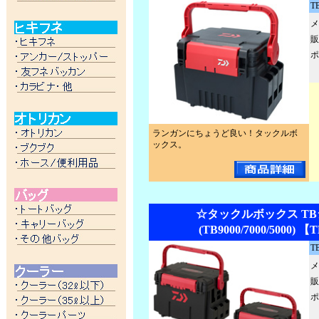
T
メ
販
ポ
ランガンにちょうど良い！タックルボ
ックス。
☆タックルボックス T
(TB9000/7000/5000) 【
T
メ
販
ポ