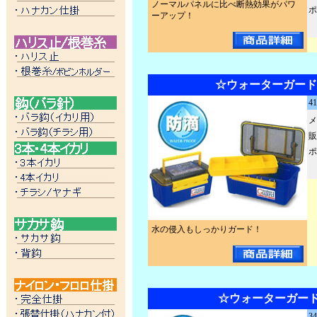
ノーマルパネルに比べ断熱効果がパワ
ポ
ーアップ！
☆ウォーターガード#
4
メ
販
ポ
水の侵入もしっかりガード！
☆ウォーターガード#
3