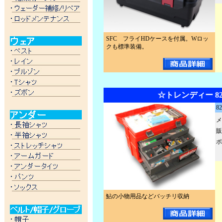
SFC フライHDケースを付属。Wロッ
クも標準装備。
☆トレンディー 82
82
メ
販
ポ
鮎の小物用品などバッチリ収納