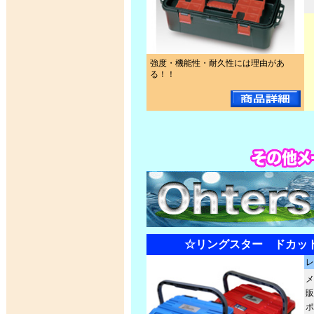
強度・機能性・耐久性には理由があ
る！！
☆リングスター ドカット 
レ
メ
販
ポ