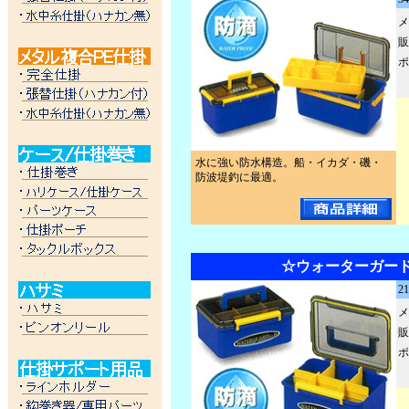
メ
販
ポ
水に強い防水構造。船・イカダ・磯・
防波堤釣に最適。
☆ウォーターガード#
2
メ
販
ポ