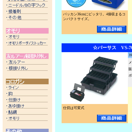
バッカン36cmにピッタリ。4個収まるコ
ンパクトサイズ。
☆バーサス VS-70
3
メ
販
ポ
仕切は可変式