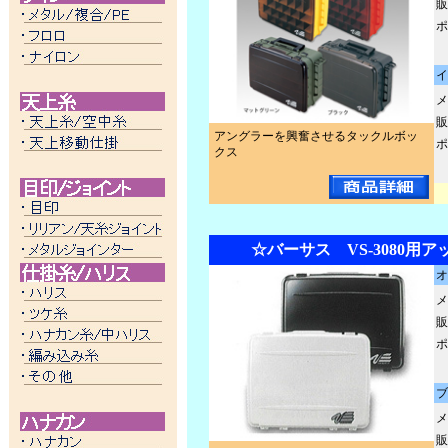
販
ポ
イ
メ
販
アングラーを興奮させるタックルボッ
ポ
クス
☆バーサス VS-3080用
オ
メ
販
ポ
ブ
メ
販