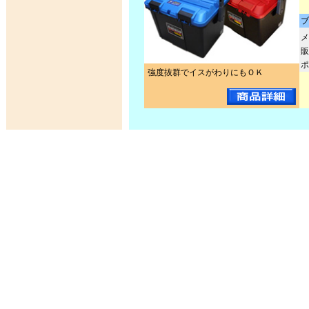
ブ
メ
販
ポ
強度抜群でイスがわりにもＯＫ