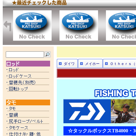
ダイワ
メイホー
Ｏｔｈｅｒｓ（
☆タックルボックスTB4000・300