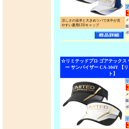
ブ
メ
涼しさの追求と大きめツバで水中が見
やすい夏用LTDキャップ
販
ポ
☆リミテッドプロ ゴアテックス
ー サンバイザー CA-104Y 
ト】
リ
メ
販
ポ
リ