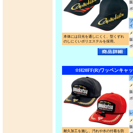
販
ポ
ブ
イ
メ
本体には日光を通しにくく、型くずれ
販
のしにくいポリエステルを採用。
ポ
☆H20FF(R)ワッペンキャップ
ブ
メ
販
ポ
レ
メ
販
耐久加工を施し、汚れや水の付着を防