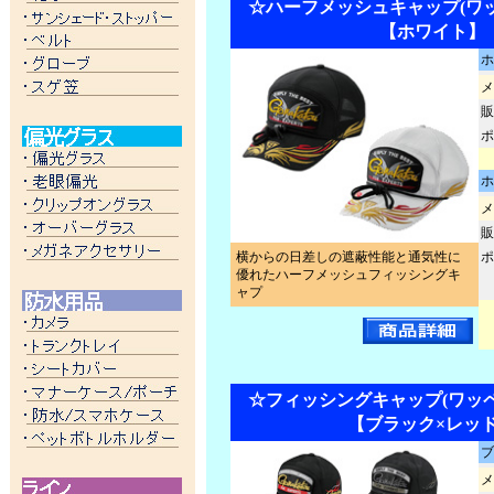
☆ハーフメッシュキャップ(ワッペン
【ホワイト】
ホ
メ
販
ポ
ホ
メ
販
横からの日差しの遮蔽性能と通気性に
ポ
優れたハーフメッシュフィッシングキ
ャプ
☆フィッシングキャップ(ワッペン
【ブラック×レッ
ブ
メ