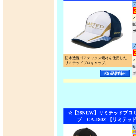
ブ
メ
販
ポ
ブ
防水透湿ゴアテックス素材を使用した
メ
リミテッドプロキャップ。
販
ポ
☆【26NEW】リミテッドプロ 
プ CA-180Z 【リミテ
リ