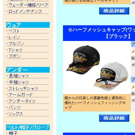
風が抜ける快適なクールキャップ
ポ
☆ハーフメッシュキャップ(ワッペン
【ブラック】
ブ
メ
販
ポ
ブ
メ
販
横からの日差しの遮蔽性能と通気性に
ポ
優れたハーフメッシュフィッシングキ
ャプ