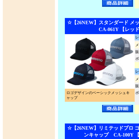
☆【26NEW】スタンダード 
CA-061Y 【レッ
レ
メ
販
ポ
レ
メ
販
ロゴデザインのベーシックメッシュキ
ポ
ャップ
☆【26NEW】リミテッドプロ 
ンキャップ CA-100Y