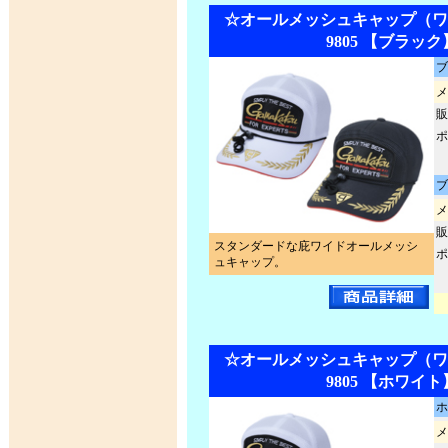
☆オールメッシュキャップ（ワ
9805 【ブラック
ブ
メ
販
ポ
ブ
メ
販
スタンダードな庇ワイドオールメッシ
ポ
ュキャップ。
☆オールメッシュキャップ（ワ
9805 【ホワイト
ホ
メ