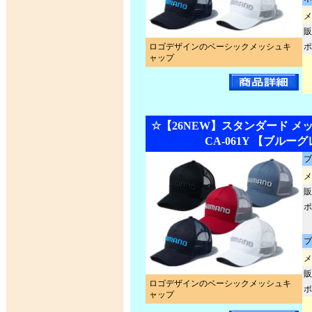
メ
販
ロゴデザインのベーシックメッシュキ
ポ
ャップ
☆【26NEW】スタンダード 
CA-061Y 【ブルー
ブ
メ
販
ポ
ブ
メ
販
ロゴデザインのベーシックメッシュキ
ポ
ャップ