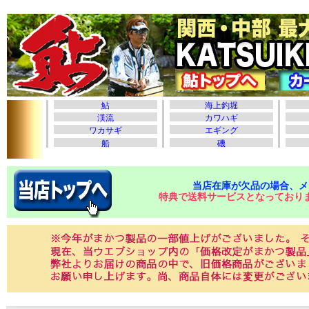
当店在庫が欠品の場合、メ
特典で送料サービスとなっており