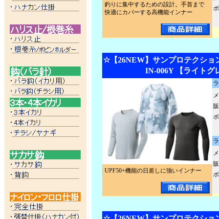
釣りに集中するための設計。手首まで
ポ
快適にカバーする高機能インナー
☆【26NEW】サンプロテクショ
IN-006Y 【ライト
ラ
メ
販
ポ
ラ
メ
販
UPF50+機能の日差しに強いインナー
ポ
☆【26NEW】サンプロテクショ