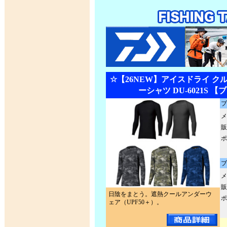
☆【26NEW】アイスドライ ク
ーシャツ DU-6021S 
ブ
メ
販
ポ
ブ
メ
販
日陰をまとう。遮熱クールアンダーウ
ポ
ェア（UPF50＋）。