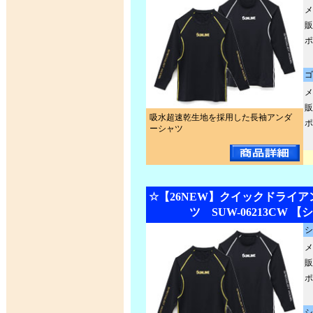
メ
販
ポ
ゴ
メ
販
吸水超速乾生地を採用した長袖アンダ
ポ
ーシャツ
☆【26NEW】クイックドライ
ツ SUW-06213CW 
シ
メ
販
ポ
シ