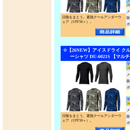
ブ
メ
日陰をまとう。遮熱クールアンダーウ
販
ェア（UPF50＋）。
ポ
☆【26NEW】アイスドライ ク
ーシャツ DU-6021S 【マ
マ
メ
販
ポ
マ
メ
日陰をまとう。遮熱クールアンダーウ
販
ェア（UPF50＋）。
ポ