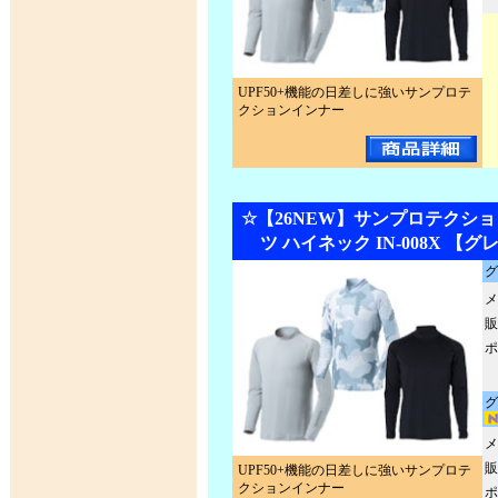
UPF50+機能の日差しに強いサンプロテ
クションインナー
☆【26NEW】サンプロテクショ
ツ ハイネック IN-008X 【
グ
メ
販
ポ
グ
メ
販
UPF50+機能の日差しに強いサンプロテ
クションインナー
ポ