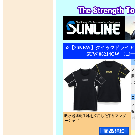
☆【26NEW】クイックドライ
SUW-06214CW 【
ゴ
メ
販
ポ
ゴ
メ
販
吸水超速乾生地を採用した半袖アンダ
ポ
ーシャツ