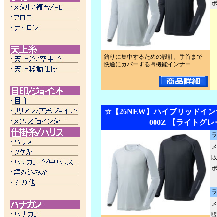
ポ
釣りに集中するための設計。手首まで
快適にカバーする高機能インナー
☆【26NEW】ハイブリッドインナ
000Z 【ライトグ
ラ
メ
販
ポ
ラ
メ
販