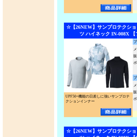
☆【26NEW】サンプロテクショ
ツ ハイネック IN-008X
ブ
メ
販
ポ
ブ
メ
販
UPF50+機能の日差しに強いサンプロテ
ポ
クションインナー
☆【26NEW】サンプロテクショ