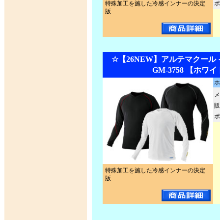
特殊加工を施した冷感インナーの決定
ポ
版
☆【26NEW】アルテマクール
GM-3758 【ホワ
ホ
メ
販
ポ
特殊加工を施した冷感インナーの決定
版