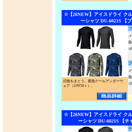
☆【26NEW】アイスドライ ク
ーシャツ DU-6021S 
ブ
メ
販
ポ
ブ
メ
販
日陰をまとう。遮熱クールアンダーウ
ポ
ェア（UPF50＋）。
☆【26NEW】アイスドライ ク
ーシャツ DU-6021S 【
チ