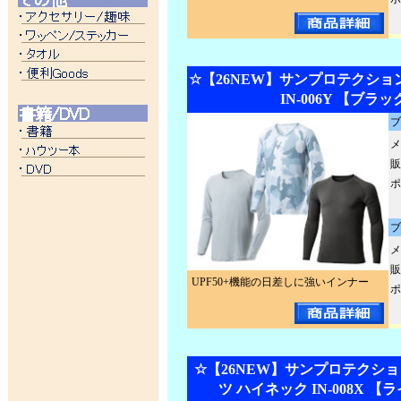
☆【26NEW】サンプロテクショ
IN-006Y 【ブラッ
ブ
メ
販
ポ
ブ
メ
販
UPF50+機能の日差しに強いインナー
ポ
☆【26NEW】サンプロテクショ
ツ ハイネック IN-008X 