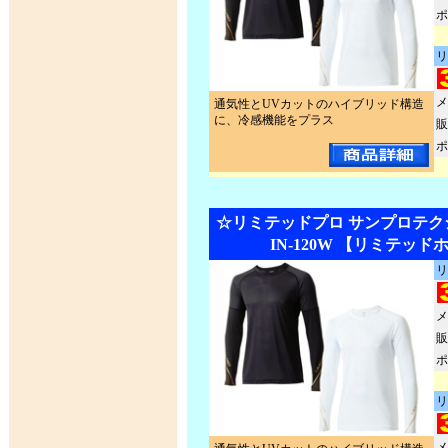
ポ
リ
メ
通気性とUVカットのハイブリッド構造
に、冷感機能をプラス
販
ポ
☆リミテッドプロ サンプロテク
IN-120W 【リミテッ
リ
メ
販
ポ
リ
メ