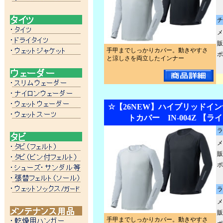
チ
メ
販
手甲までしっかりカバー。動きやすさ
ポ
と涼しさを両立したインナー
☆【26NEW】ハイブリッドイン
トカバー IN-004Z 【
ラ
メ
販
ポ
ラ
メ
販
手甲までしっかりカバー。動きやすさ