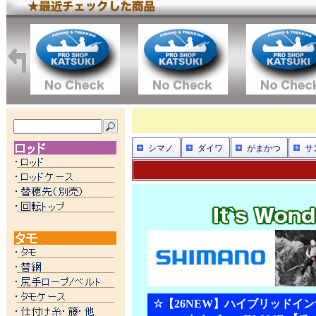
シマノ
ダイワ
がまかつ
サ
☆【26NEW】ハイブリッドイン