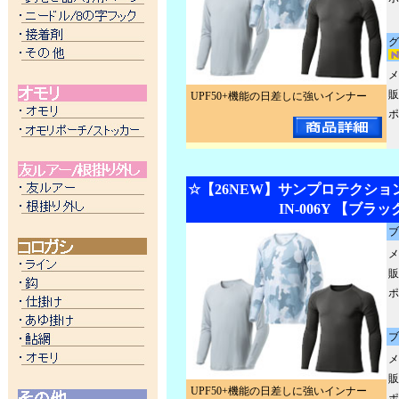
グ
メ
販
UPF50+機能の日差しに強いインナー
ポ
☆【26NEW】サンプロテクショ
IN-006Y 【ブラッ
ブ
メ
販
ポ
ブ
メ
販
UPF50+機能の日差しに強いインナー
ポ