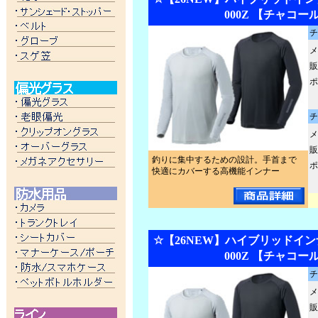
000Z 【チャコー
チ
メ
販
ポ
チ
メ
販
釣りに集中するための設計。手首まで
ポ
快適にカバーする高機能インナー
☆【26NEW】ハイブリッドインナ
000Z 【チャコー
チ
メ
販