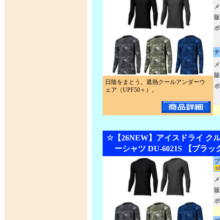
メ
販
ポ
チ
メ
販
日陰をまとう。遮熱クールアンダーウ
ポ
ェア（UPF50＋）。
☆【26NEW】アイスドライ ク
ーシャツ DU-6021S 【ブ
ブ
メ
販
ポ