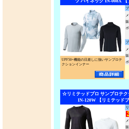
ツ ハイネック IN-008X
ブ
メ
販
ポ
ブ
メ
販
UPF50+機能の日差しに強いサンプロテ
ポ
クションインナー
☆リミテッドプロ サンプロテク
IN-120W 【リミテッ
リ
メ
販