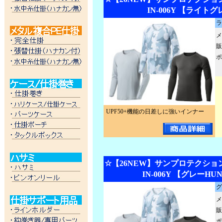
IN-006Y 【ライト
ラ
メ
販
ポ
UPF50+機能の日差しに強いインナー
☆【26NEW】サンプロテクショ
IN-006Y 【グレーH
グ
メ
販
ポ