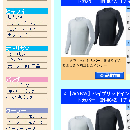
トカバー IN-004Z 【
チ
メ
販
ポ
チ
メ
販
手甲までしっかりカバー。動きやすさ
ポ
と涼しさを両立したインナー
☆【26NEW】ハイブリッドイン
トカバー IN-004Z 【
チ
メ
販
ポ