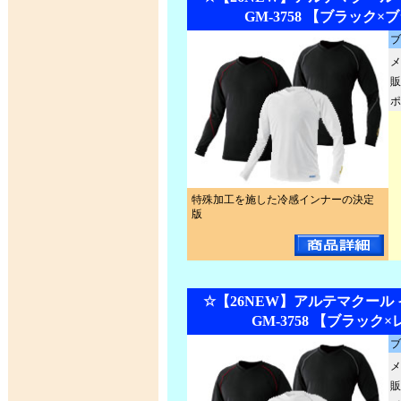
GM-3758 【ブラック×
ブ
メ
販
ポ
特殊加工を施した冷感インナーの決定
版
☆【26NEW】アルテマクール
GM-3758 【ブラック
ブ
メ
販