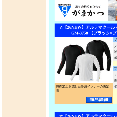
☆【26NEW】アルテマクール
GM-3758 【ブラック×
ブ
メ
販
ポ
ブ
メ
販
特殊加工を施した冷感インナーの決定
ポ
版
☆【26NEW】アルテマクール