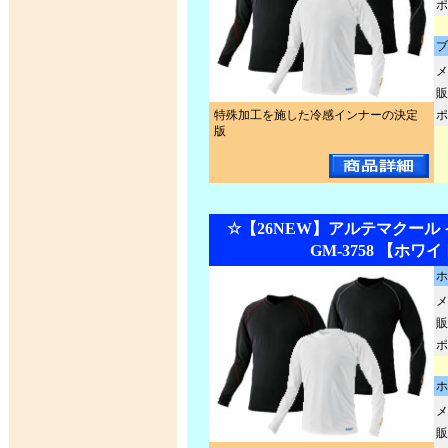
ポ
ブ
メ
販
特殊加工を施した冷感インナーの決定
ポ
版
☆【26NEW】アルテマクール
GM-3758 【ホワ
ホ
メ
販
ポ
ホ
メ
販