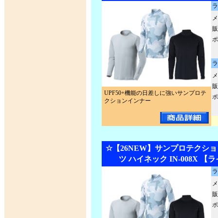
ラ
メ
販
ポ
ラ
メ
販
UPF50+機能の日差しに強いサンプロテ
ポ
クションインナー
☆【26NEW】サンプロテクショ
ツ ハイネック IN-008X 
ラ
メ
販
ポ