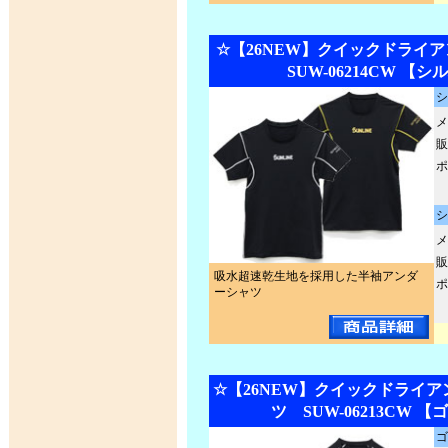
☆【26NEW】クイックドライ
SUW-06214CW 【
シ
メ
販
ポ
シ
メ
販
吸水超速乾生地を採用した半袖アンダ
ポ
ーシャツ
☆【26NEW】クイックドライ
ツ SUW-06213CW 
ゴ