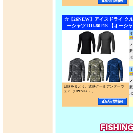
☆【26NEW】アイスドライ ク
ーシャツ DU-6021S 【オー
オ
メ
販
ポ
オ
メ
日陰をまとう。遮熱クールアンダーウ
販
ェア（UPF50＋）。
ポ