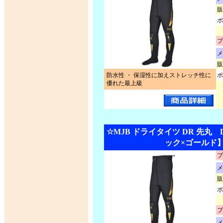
販
ポ
ブ
メ
販
防水性 ・ 保湿性に加えストレッチ性に
ポ
優れた最上級
☆MJB ドライタイツ DR 先丸 D
ック×ゴールド
ブ
メ
販
ポ
ブ
メ