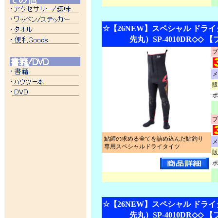
☆【26NEW】スペシャル ドラ
先丸）SP-4010DR◇◇ 
ブ
メ
販
ポ
ブ
鮎師の求める全てを詰め込んだ鮎釣り
メ
専用スペシャルドライタイツ
販
ポ
☆【26NEW】スペシャル ドラ
先丸）SP-4010DR◇◇ 