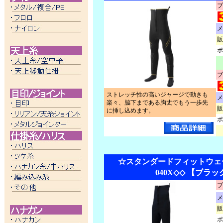
ブ
メ
販
ポ
ブ
ストレッチ性の高いジャージで動きも
メ
楽々、脇下まである胸丈でもう一歩先
販
に挿し込めます。
ポ
☆スタンダードフィットウェーダ
040X◇◇ 【ブラッ
ブ
メ
販
ポ