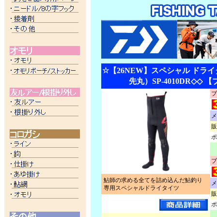
☆【26NEW】スペシャル ドラ
先丸）SP-4010DR◇◇ 
ブ
メ
販
ポ
ブ
鮎師の求める全てを詰め込んだ鮎釣り
メ
専用スペシャルドライタイツ
販
ポ