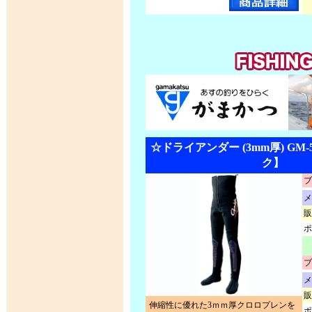
☆ドライアンダー (3mm厚) GM-
ク】
ブ
メ
販
ポ
ブ
メ
販
伸縮性に優れた3ｍｍ厚クロロプレンを
ポ