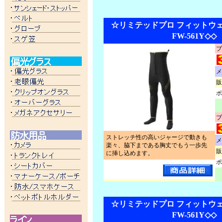
☆リミテッドプロ フィットウェー
FW-561Y◇◇
ブ
メ
販
ポ
ブ
ストレッチ性の高いジャージで動きも
メ
楽々、脇下まである胸丈でもう一歩先
販
に挿し込めます。
ポ
☆リミテッドプロ フィットウェー
FW-561Y◇◇