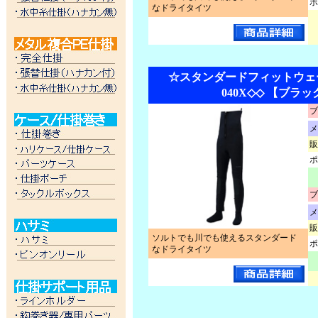
ポ
なドライタイツ
☆スタンダードフィットウェーダ
040X◇◇ 【ブラッ
ブ
メ
販
ポ
ブ
メ
販
ソルトでも川でも使えるスタンダード
ポ
なドライタイツ