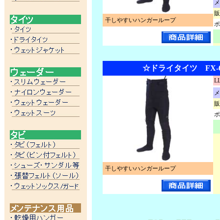
メ
販
干しやすいハンガーループ
ポ
☆ドライタイツ FX-6
L
メ
販
ポ
干しやすいハンガーループ