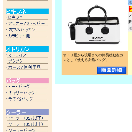
ホ
メ
販
ポ
オトリ屋から現場までの簡易移動友カ
ンとして使える友船バッグ。