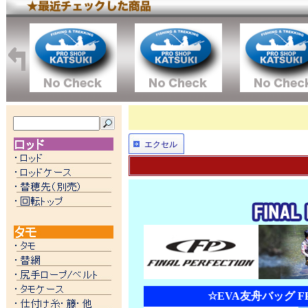
エクセル
☆EVA友舟バッグ FP-