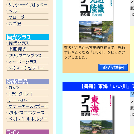
メ
販
ポ
有名どころから穴場的存在まで、思わ
ず行きたくなる「いい川」をピックア
ップしました。
【書籍】東海「いい川」
A
メ
販
ポ