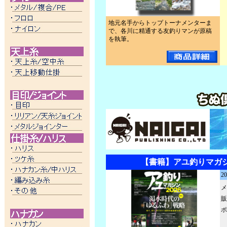
地元名手からトップトーナメンターま
で、各川に精通する友釣りマンが原稿
を執筆。
【書籍】アユ釣りマガジン
2
メ
販
ポ