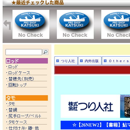
つり人社
内外出版
Ｏｔｈｅｒｓ
☆【26NEW2】【書籍】鮎