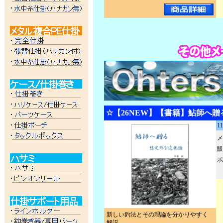
☆【26NEW】【書籍】鮎師へ
1
メ
販
ポ
新しい釣法とその理論を分かりやすく
解説。