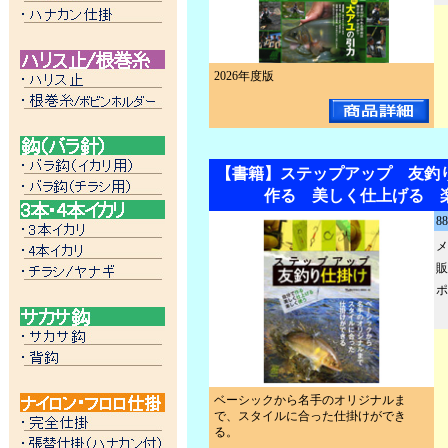
2026年度版
【書籍】ステップアップ 友釣
作る 美しく仕上げる 
8
メ
販
ポ
ベーシックから名手のオリジナルま
で、スタイルに合った仕掛けができ
る。