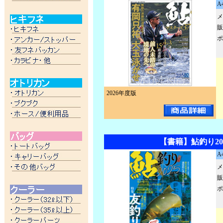
A
メ
販
ポ
2026年度版
【書籍】鮎釣り20
A
メ
販
ポ