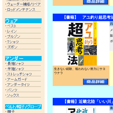
【書籍】 アユ釣り超思考
四
メ
販
ポ
生きない経験、報われない努力にサヨ
ウナラ
【書籍】近畿北陸「いい川
書