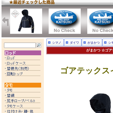
シマノ
ダイワ
がまかつ
シ
がまかつ ☆ゴア
ゴアテックス