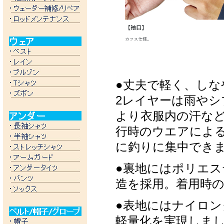
●丈夫で軽く、しな
2レイヤーは雨や
より衣服内の汗な
行時のウエアによ
に釣りに集中でき
●裏地にはポリエス
造を採用。着用時
●表地にはナイロン
軽量化を実現しま