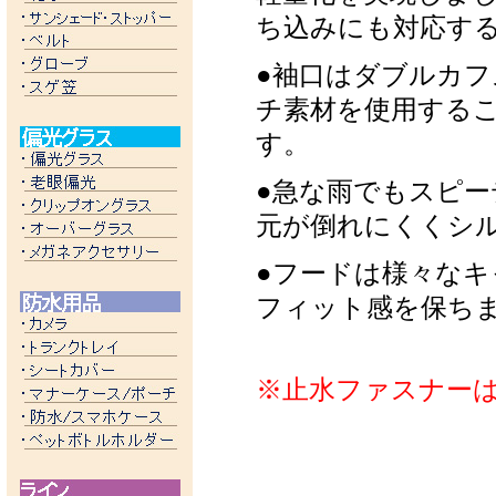
ち込みにも対応す
●袖口はダブルカ
チ素材を使用する
す。
●急な雨でもスピ
元が倒れにくくシ
●フードは様々な
フィット感を保ち
※止水ファスナー