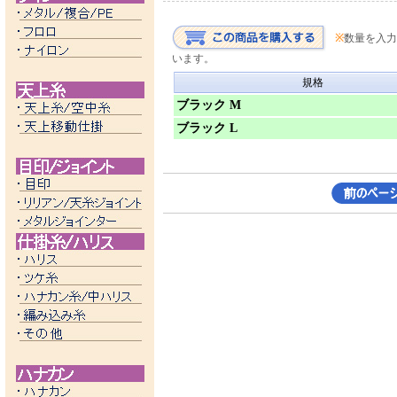
※
数量を入力
います。
規格
ブラック M
ブラック L