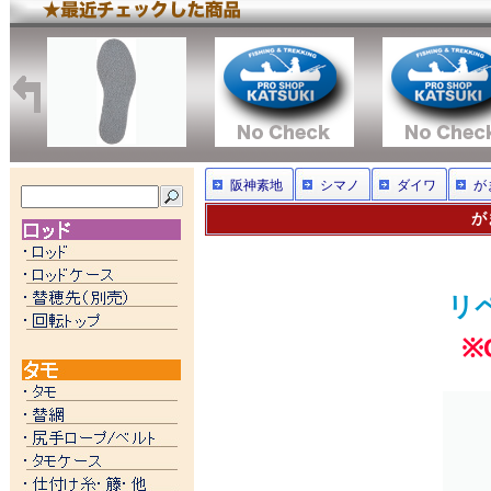
阪神素地
シマノ
ダイワ
が
が
リ
※