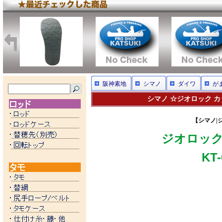
阪神素地
シマノ
ダイワ
が
シマノ ☆ジオロック カ
【シマノ|ジ
ジオロック
KT-