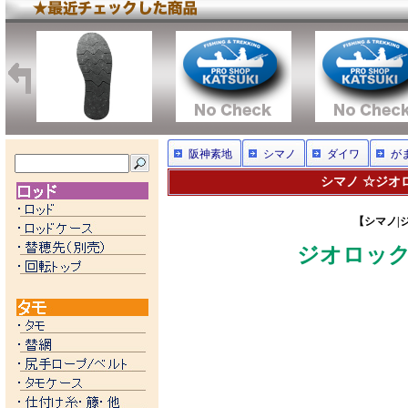
阪神素地
シマノ
ダイワ
が
シマノ ☆ジオロ
【シマノ|ジ
ジオロック