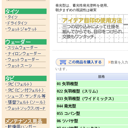
発光型は、蓄光性発光塗料を使用。
朝夕まずめの視認性は確実
※
数量を入力
います。
規格
01 矢羽根型
022 矢羽根型（スリム）
033 矢羽根型（ワイドミックス）
044 発光型
055 コバン型
06 ツバサ型