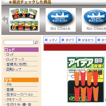
シマノ
ダイワ
がまかつ
オ