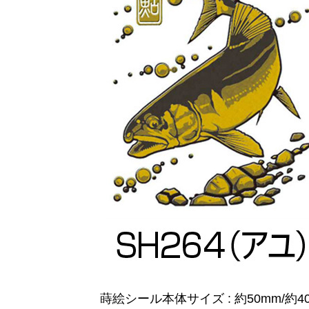
蒔絵シール本体サイズ : 約50mm/約4