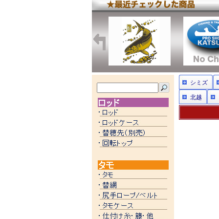
シミズ
北越