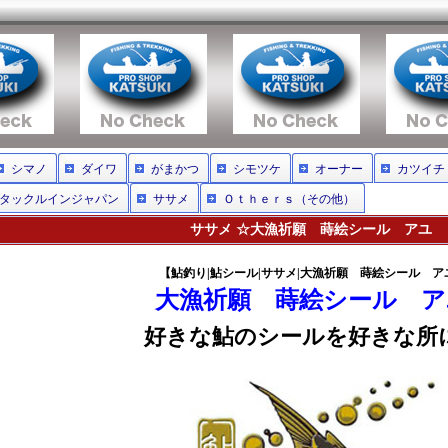
シマノ
ダイワ
がまかつ
シモツケ
オーナー
カツイチ
タックルインジャパン
ササメ
Ｏｔｈｅｒｓ（その他）
ササメ ☆大漁祈願 蒔絵シール アユ
【鮎釣り|鮎シール|ササメ|大漁祈願 蒔絵シール ア
大漁祈願 蒔絵シール ア
好きな鮎のシールを好きな所