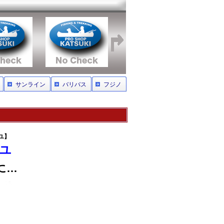
サンライン
バリバス
フジノ
ユ】
ユ
に…