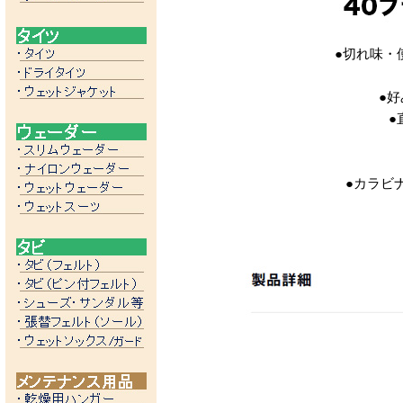
●切れ味・
●
好
●
●
カラビ