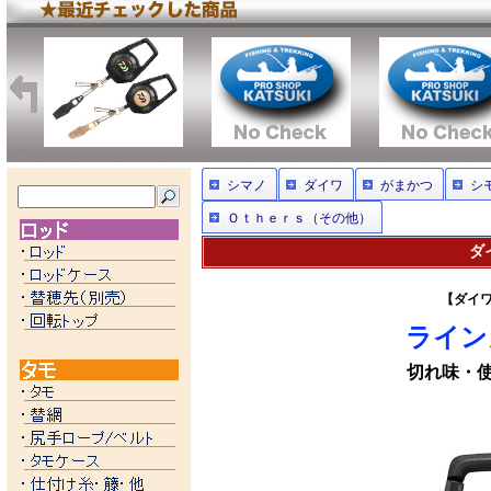
シマノ
ダイワ
がまかつ
シ
Ｏｔｈｅｒｓ（その他）
ダ
【ダイワ
ライン
切れ味・