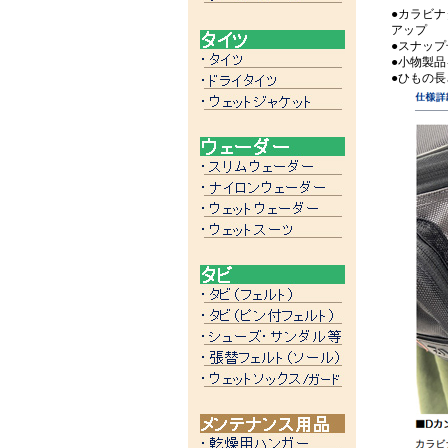
●カラビ
アップ
●スナッ
●小物製
●ひもの長