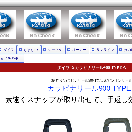
ダイワ
がまかつ
シモツケ
オーナー
サンライン
タカ
ｒｓ（その他）
ダイワ ☆カラビナリール900 TYPE A
【鮎釣り/カラビナリール900 TYPE A/ピンオンリー
カラビナリール900 TYPE 
素速くスナップが取り出せて、手返し