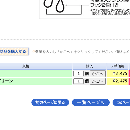
※
数量を入力し「かごへ」をクリックしてください。価格はメ
規格
購入
メ希価格
2,475
個
2,475
グリーン
個