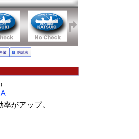
産業
釣武者
ル】
A
効率がアップ。