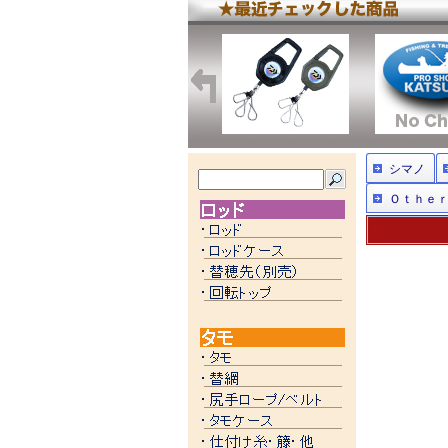
シマノ
Ｏｔｈｅ