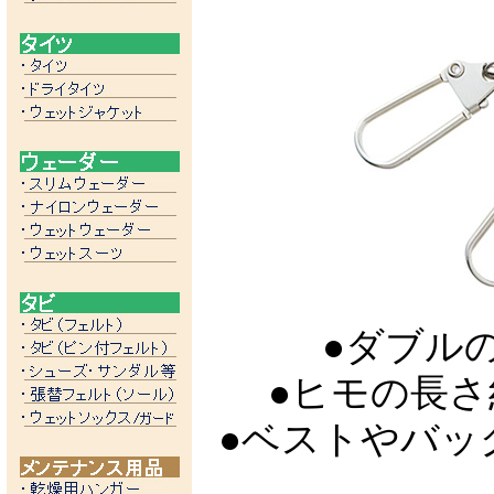
●ダブル
●ヒモの長さ
●ベストやバッ