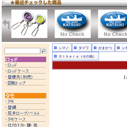
シマノ
ダイワ
がまかつ
シ
Ｏｔｈｅｒｓ（その他）
【