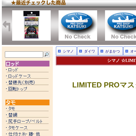
シマノ
ダイワ
がまかつ
オ
シマノ ☆LIMI
LIMITED PROマ