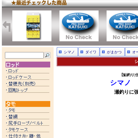
シマノ
ダイワ
がまかつ
オ
シ
【鮎釣り|仕
シマノ
瀬釣りに