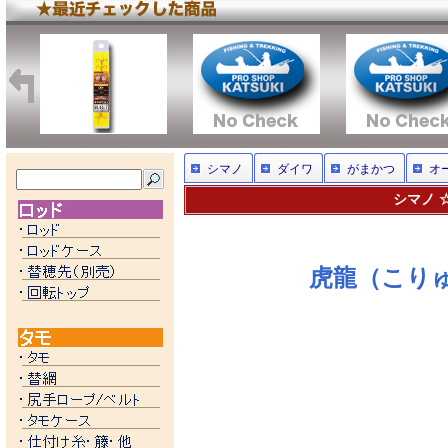
シマノ
ダイワ
がまかつ
オ
シマノ 
虎
龍
（こりゅ