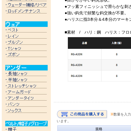
●掛かりが早い鈎先形状。
●フッ素フィニッシュで滑らかな刺
●強い鈎先で頻繁な鈎交換が不要。
●ハリスに指3本分＆4本分のマーキ
■素材 / ハリ：鋼 ハリス：フロ
※
数量を入力
います。
規格