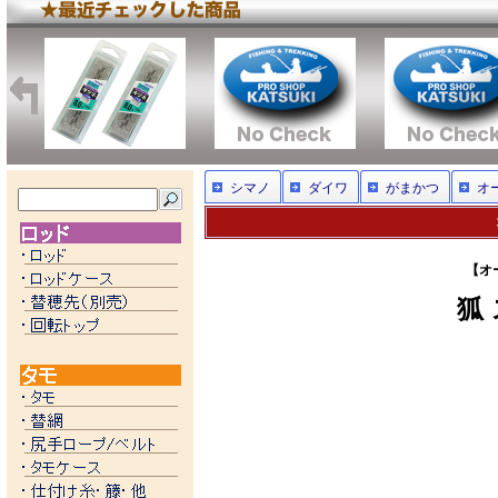
シマノ
ダイワ
がまかつ
オ
【オ
狐 