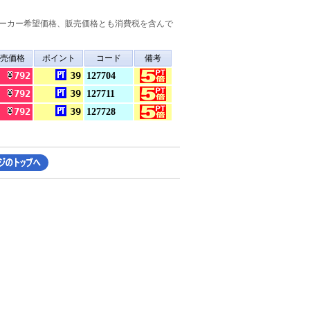
ーカー希望価格、販売価格とも消費税を含んで
売価格
ポイント
コード
備考
792
39
127704
792
39
127711
792
39
127728