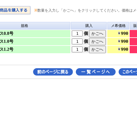
※
数量を入力し「かごへ」をクリックしてください。価格はメ
規格
購入
メ希価格
販
990
ス0.8号
個
990
ス1.0号
個
990
ス1.2号
個