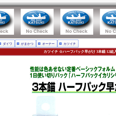
ダイワ
がまかつ
オーナー
カツイチ
カツイチ ☆ハーフパック早がけ 3本錨 12組