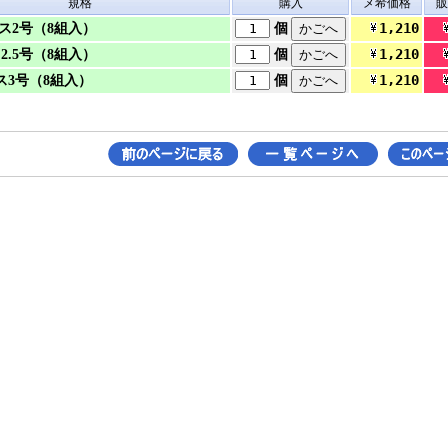
規格
購入
メ希価格
販
1,210
リス2号（8組入）
個
1,210
2.5号（8組入）
個
1,210
リス3号（8組入）
個