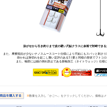
泳がせから引き釣りまで皮の硬い尺鮎クラスに余裕で対峙できる
また、摩擦抵抗が少ないナノスムースコート仕様により尺鮎にもスパッと刺さり
掛かれば身切れを起こし難い定評のあるT-1要と同様の形状でフトコ
また、軸部には錨の倒れ防止である新軸加工（タイトウェッジ）仕様
※
数量を入力し「かごへ」をクリックしてください。価格はメ