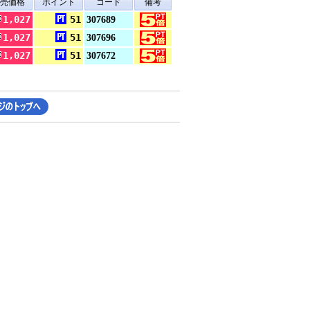
売価格
ポイント
コード
備考
1,027
51
307689
1,027
51
307696
1,027
51
307672