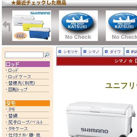
シモツケ
シマノ
ダイワ
釣
シマノ ☆【2
ユニフリー