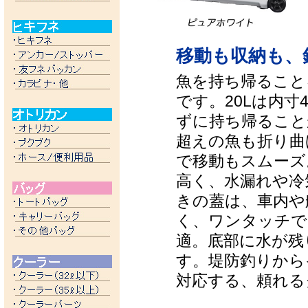
移動も収納も、
魚を持ち帰ること
です。20Lは内寸
ずに持ち帰ることが
超えの魚も折り曲
で移動もスムーズ。
高く、水漏れや冷
きの蓋は、車内や
く、ワンタッチで
適。底部に水が残
す。堤防釣りから
対応する、頼れる