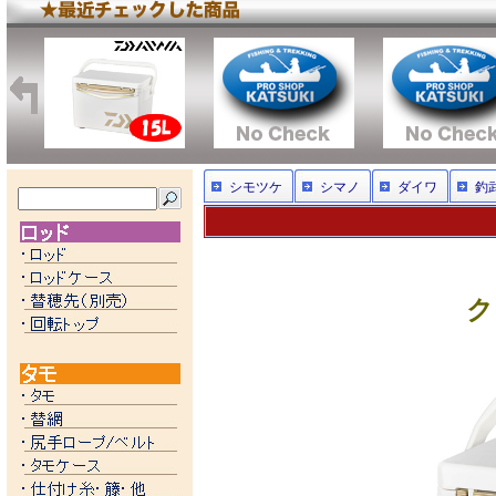
シモツケ
シマノ
ダイワ
釣
ク