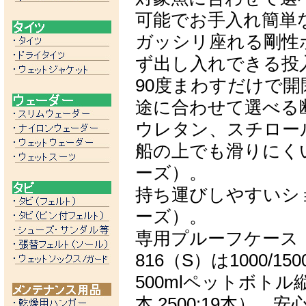
可能でお手入れ簡単
ガッシリ座れる剛性
ず出し入れできる投
90度まわすだけで開
途に合わせて選べる断
ウレタン、スチロー
船の上でも滑りにくい
ーズ）。
持ち運びしやすいショル
ーズ）。
専用プルーフケース
816（S）は1000/1
500mlペットボトル縦置き
本,2500:19本）。