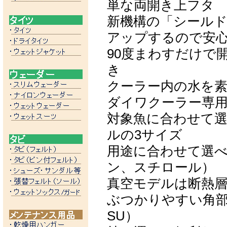
単な両開き上フタ
新機構の「シール
アップするので安
90度まわすだけで
き
クーラー内の水を素
ダイワクーラー専
対象魚に合わせて選
ルの3サイズ
用途に合わせて選べ
ン、スチロール）
真空モデルは断熱
ぶつかりやすい角部
SU）