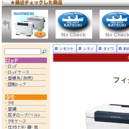
シモツケ
シマノ
ダイワ
釣
フィク