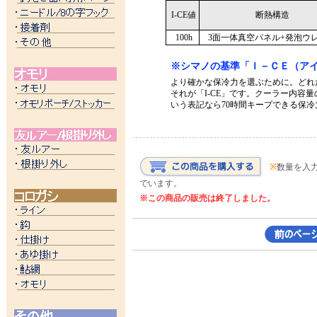
I-CE値
断熱構造
100h
3面一体真空パネル+発泡ウ
※シマノの基準「Ｉ－ＣＥ（アイ
より確かな保冷力を選ぶために。どれ
それが「I-CE」です。クーラー内容量の
いう表記なら70時間キープできる保
※
数量を入
でいます。
※この商品の販売は終了しました。