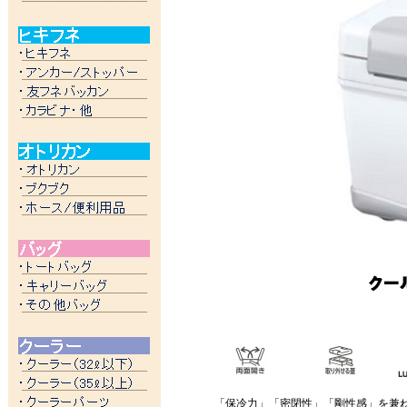
「保冷力」「密閉性」「剛性感」を兼