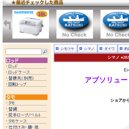
シモツケ
シマノ
ダイワ
釣
シマノ ●20
【シ
アブソリュート
ショアか