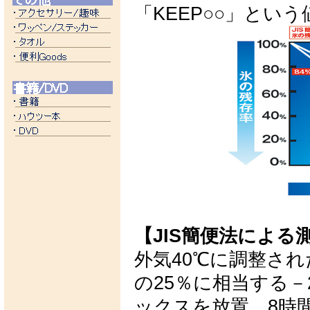
「KEEP○○」とい
【JIS簡便法による
外気40℃に調整さ
の25％に相当する
ックスを放置。8時