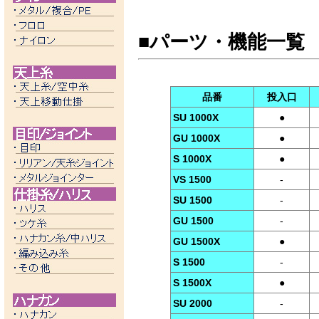
■パーツ・機能一覧
品番
投入口
SU 1000X
●
GU 1000X
●
S 1000X
●
VS 1500
-
SU 1500
-
GU 1500
-
GU 1500X
●
S 1500
-
S 1500X
●
SU 2000
-