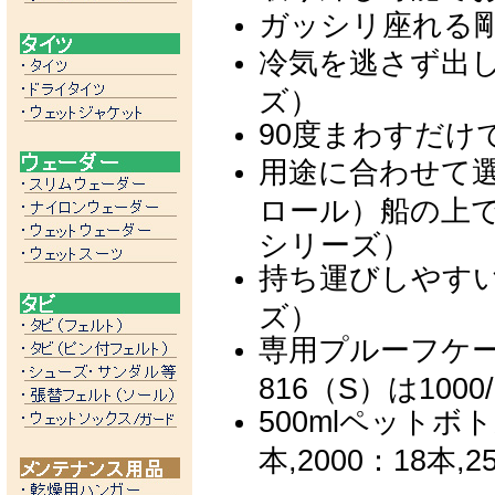
ガッシリ座れる
冷気を逃さず出
ズ）
90度まわすだけ
用途に合わせて
ロール）船の上
シリーズ）
持ち運びしやすい
ズ）
専用プルーフケー
816（S）は1000
500mlペットボト
本,2000：18本,