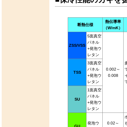
熱伝導率
断熱仕様
（W/mK）
5面真空
パネル
ZSS/VSS
+発泡ウ
レタン
3面真空
パネル
0.002～
TSS
+発泡ウ
0.008
レタン
1面真空
パネル
SU
+発泡ウ
レタン
発泡ウ
0.02～
GU