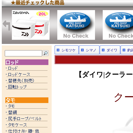
シモツケ
シマノ
ダイワ
釣
【ダイワ|クーラー|両
クール