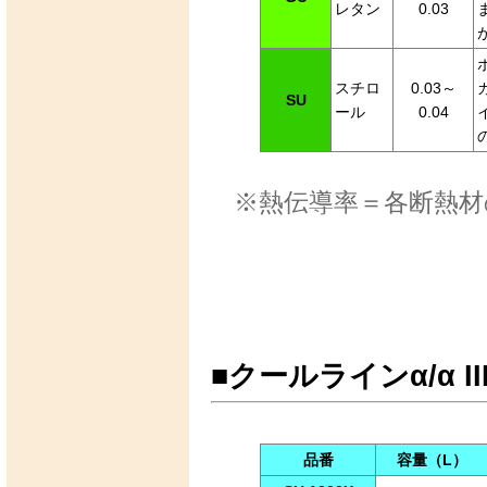
レタン
0.03
スチロ
0.03～
SU
ール
0.04
※熱伝導率＝各断熱
■クールラインα/α II
品番
容量（L）