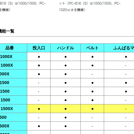
機能一覧
品番
投入口
ハンドル
ベルト
ふんばる
 1000X
●
●
●
●
 1000X
●
●
●
-
1000X
●
●
-
-
 1500
-
●
●
●
 1500
-
●
●
●
 1500
-
●
●
-
 1500X
●
●
●
-
500
-
●
-
-
1500X
●
●
-
-