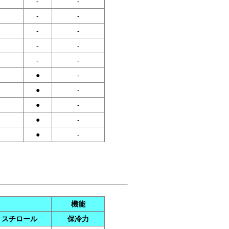
-
-
-
-
-
-
-
-
-
-
●
-
●
-
●
-
●
-
●
-
機能
スチロール
保冷力