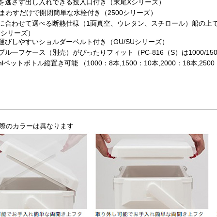
を逃さず出し入れできる投入口付き（末尾Xシリーズ）
度まわすだけで開閉簡単な水栓付き（2500シリーズ）
に合わせて選べる断熱仕様（1面真空、ウレタン、スチロール）船の上
Uシリーズ）
運びしやすいショルダーベルト付き（GU/SUシリーズ）
プルーフケース（別売）がぴったりフィット（PC-816（S）は1000/1500
mlペットボトル縦置き可能 （1000：8本,1500：10本,2000：18本,250
際のカラーは異なります