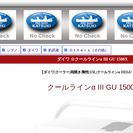
シマノ
ダイワ
釣武者
Ｏｔｈｅｒｓ（その他）
ダイワ ☆クールラインα III GU 1500X
【ダイワ|クーラー|両開き|剛性|15L|クールラインα III|GU 
クールラインα III GU 150