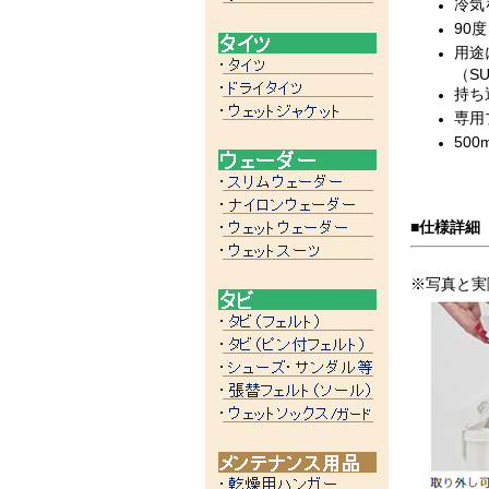
冷気
90
用途
（S
持ち
専用
500
■仕様詳細
※写真と実