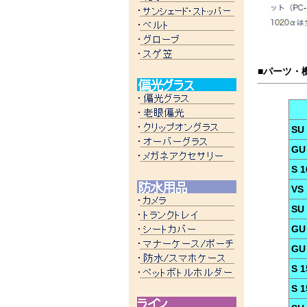
■パーツ・
SU
GU
S 
VS
SU
GU
GU
S 1
S 