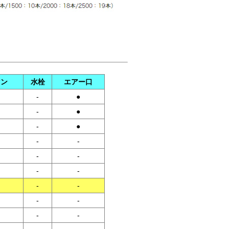
マン
水栓
エアー口
-
●
-
●
-
●
-
-
-
-
-
-
-
-
-
-
-
-