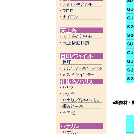
SU
GU
GU
S 2
S 
SU
GU
GU
S 2
S 
■断熱材・