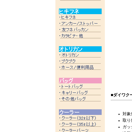
■ダイワク
対象
取り
ガッ