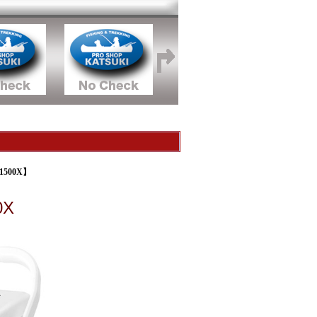
1500X】
0X