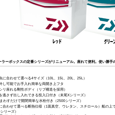
ーラーボックスの定番シリーズがリニューアル。座れて便利。使い勝手
魚に合わせて選べる4サイズ（10L、15L、20L、25L）
外し可能でお手入れ簡単な両開き上フタ
シリ座れる剛性ボディ（リブ構造を採用）
を逃さず出し入れできる投入口付き（末尾Xシリーズ）
度まわすだけで開閉簡単な水栓付き（2500シリーズ）
に合わせて選べる断熱仕様（1面真空、ウレタン、スチロール）船の上
Uシリーズ）