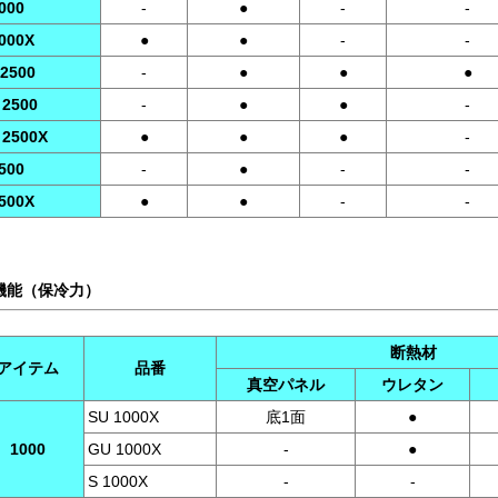
000
-
●
-
-
2000X
●
●
-
-
 2500
-
●
●
●
 2500
-
●
●
-
 2500X
●
●
●
-
500
-
●
-
-
2500X
●
●
-
-
機能（保冷力）
断熱材
アイテム
品番
真空パネル
ウレタン
SU 1000X
底1面
●
1000
GU 1000X
-
●
S 1000X
-
-