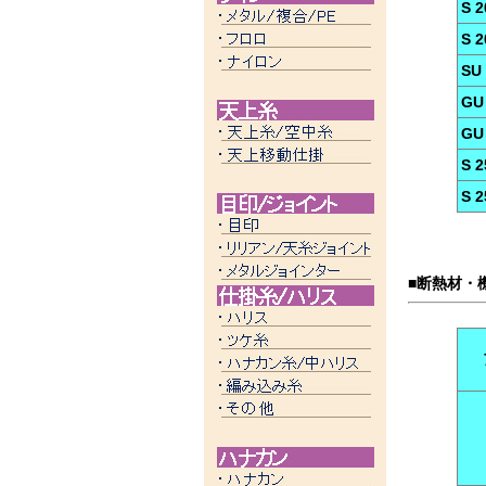
S 2
S 
SU
GU
GU
S 2
S 
■断熱材・