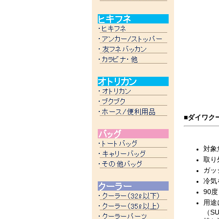
■ダイワク
対象
取り
ガッ
冷気
90
用途
（S