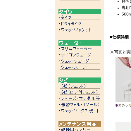
持ち
専用
500
■仕様詳細
※写真と実