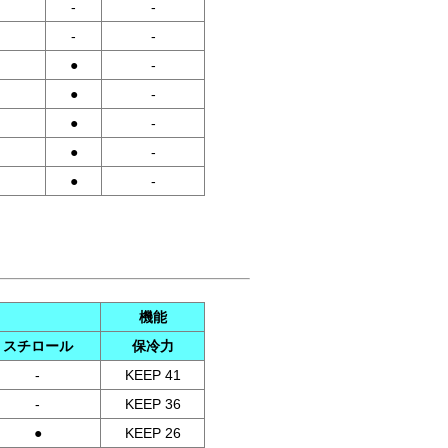
-
-
-
-
●
-
●
-
●
-
●
-
●
-
機能
スチロール
保冷力
-
KEEP 41
-
KEEP 36
●
KEEP 26