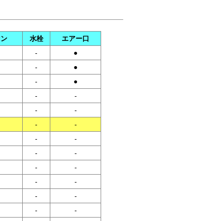
マン
水栓
エアー口
-
●
-
●
-
●
-
-
-
-
-
-
-
-
-
-
-
-
-
-
-
-
-
-