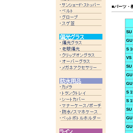
■パーツ・
SU
GU
S 
VS
SU
GU
GU
S 1
S 
SU
GU
GU