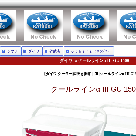
シマノ
ダイワ
釣武者
Ｏｔｈｅｒｓ（その他）
ダイワ ☆クールラインα III GU 1500
【ダイワ|クーラー|両開き|剛性|15L|クールラインα III|GU 
クールラインα III GU 150