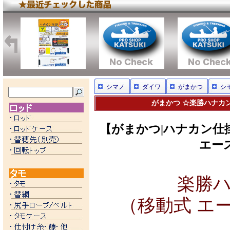
シマノ
ダイワ
がまかつ
シ
がまかつ ☆楽勝ハナカン
【がまかつ|ハナカン仕
エー
楽勝ハ
（移動式 エ