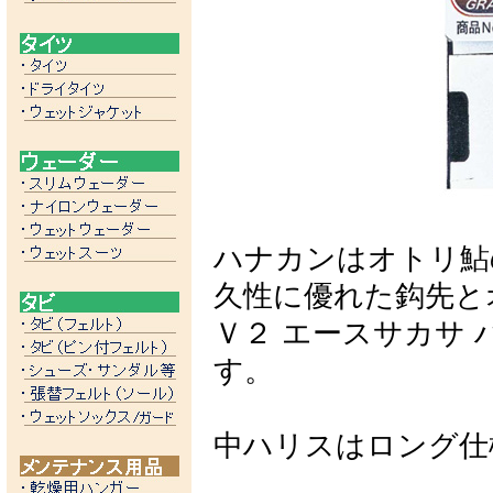
ハナカンはオトリ鮎
久性に優れた鈎先と
Ｖ２ エースサカサ
す。
中ハリスはロング仕