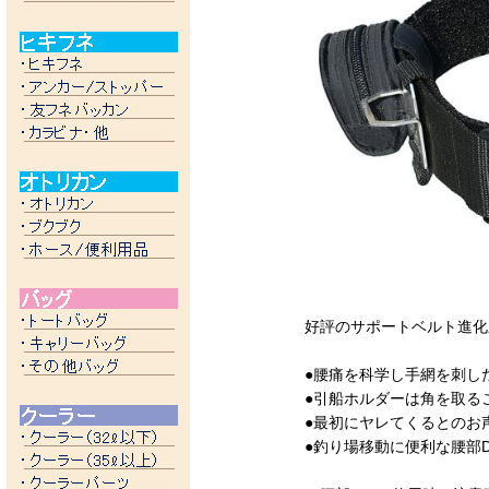
好評のサポートベルト進化
●腰痛を科学し手網を刺し
●引船ホルダーは角を取る
●最初にヤレてくるとのお
●釣り場移動に便利な腰部