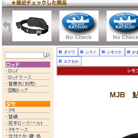
ダイワ
シマノ
シモツケ
が
エクセル
シモツ
MJB 