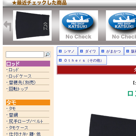
シマノ
ダイワ
がまかつ
阪
Ｏｔｈｅｒｓ（その他）
【
ロ