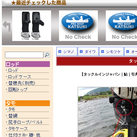
シマノ
ダイワ
シモツケ
オ
タッ
【タックルインジャパン｜鮎｜引