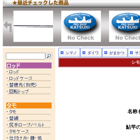
シマノ
ダイワ
がまかつ
サ
シモ
名称
鮎竿