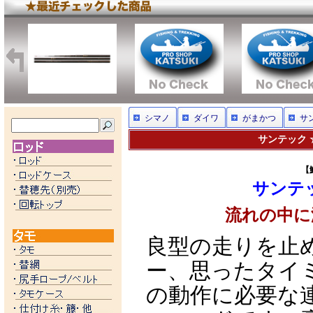
シマノ
ダイワ
がまかつ
サ
サンテック ☆
【
サンテッ
流れの中に
良型の走りを止
ー、思ったタイ
の動作に必要な