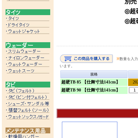
別売
◎
超
◎
超
※
数量を入力
います。
規格
超硬TB 85 【仕舞寸法141cm】
2
超硬TB 90 【仕舞寸法141cm】