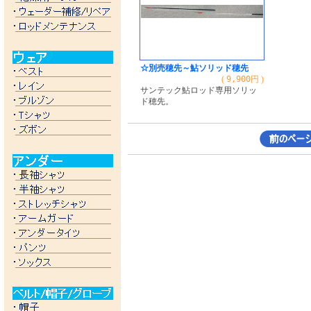
☆別売穂先～鮎ソリッド穂先
(
9,900
円 )
サンテック鮎ロッド専用ソリッ
ド穂先。