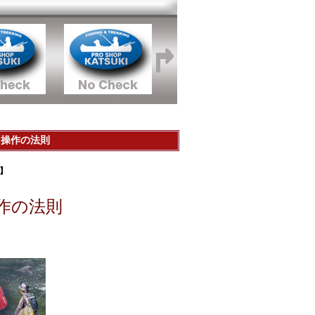
リ操作の法則
作】
作の法則