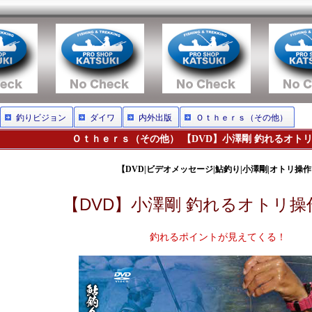
釣りビジョン
ダイワ
内外出版
Ｏｔｈｅｒｓ（その他）
Ｏｔｈｅｒｓ（その他） 【DVD】小澤剛 釣れるオト
【DVD|ビデオメッセージ|鮎釣り|小澤剛|オトリ操
【DVD】小澤剛 釣れるオトリ操
釣れるポイントが見えてくる！