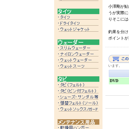
小澤剛が鮎
うが実際に
りそこには
釣果を分け
ポイントが
います。
DVD