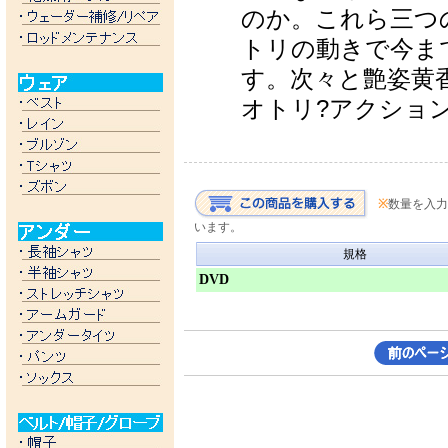
のか。これら三つ
トリの動きで今ま
す。次々と艶姿黄
オトリ?アクショ
※
数量を入力
います。
規格
DVD