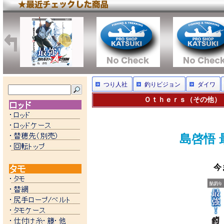
つり人社
釣りビジョン
ダイワ
Ｏｔｈｅｒｓ（その他） 
島啓悟
今