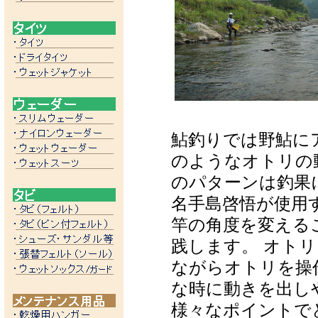
鮎釣りでは野鮎に
のようなオトリの
のパターンは釣果に
名手島啓悟が使用
竿の角度を変える
践します。 オト
ながらオトリを操
な時に動きを出し
様々なポイントで