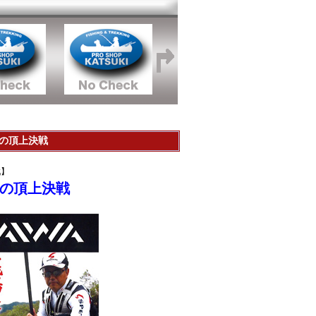
ーの頂上決戦
戦】
ーの頂上決戦