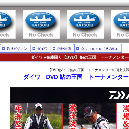
釣りビジョン
ダイワ
内外出版
Ｏｔｈｅｒｓ（その他）
ダイワ ●在庫限り【DVD】 鮎の王国 トーナメンタ
【DVD|ダイワ|鮎の王国 トーナメンターの頂上決
ダイワ DVD 鮎の王国 トーナメンタ