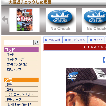
つり人社
釣りビジョン
ダイワ
Ｏｔｈｅｒｓ（
【