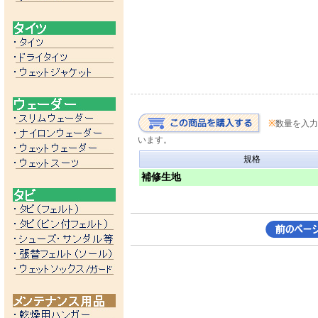
※
数量を入力
います。
規格
補修生地