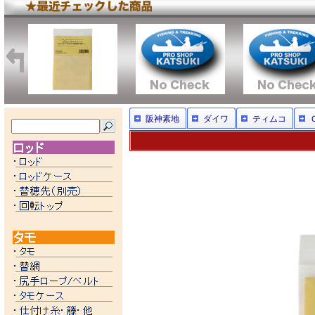
阪神素地
ダイワ
ティムコ