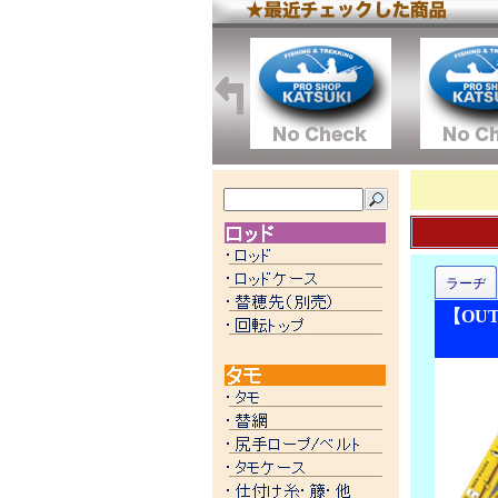
ラーヂ
【OU