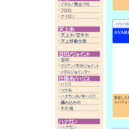
バリバ
☆VAR
安定した
イパフォ