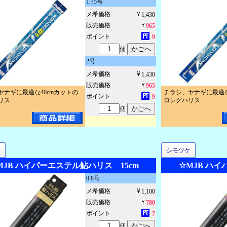
1.75号
メ希価格
1,430
販売価格
965
ポイント
9
個
2号
メ希価格
1,430
販売価格
965
ヤナギに最適な40cmカットの
チラシ、ヤナギに最適な
ポイント
9
リス
ロングハリス
個
ケ
シモツケ
MJB ハイパーエステル鮎ハリス 15cm
☆MJB ハイ
0.8号
メ希価格
1,100
販売価格
780
ポイント
7
個