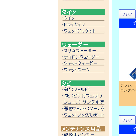
フジノ
チラシ、
ロングハ
フジノ