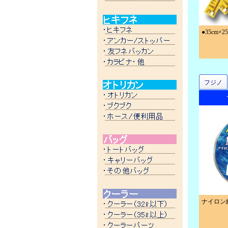
●35cm
フジノ
ナイロン