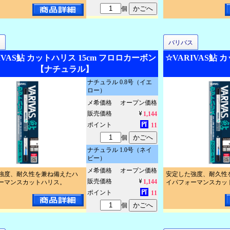
個
ス
バリバス
IVAS鮎 カットハリス 15cm フロロカーボン
☆VARIVAS鮎 
【ナチュラル】
ナチュラル 0.8号（イエ
ロー）
メ希価格
オープン価格
販売価格
1,144
ポイント
11
個
ナチュラル 1.0号（ネイ
ビー）
メ希価格
オープン価格
強度、耐久性を兼ね備えたハ
安定した強度、耐久性
販売価格
1,144
ーマンスカットハリス。
イパフォーマンスカッ
ポイント
11
個