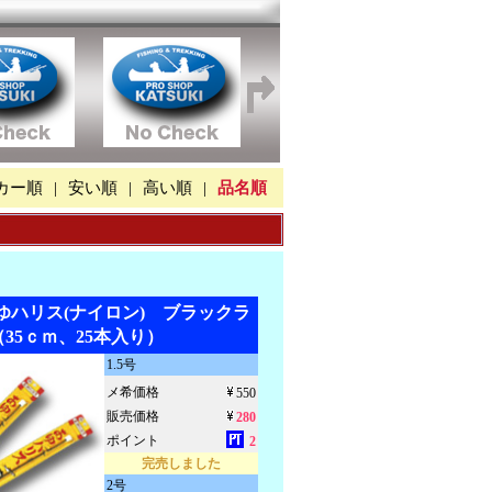
カー順
|
安い順
|
高い順
|
品名順
あゆハリス(ナイロン) ブラックラ
35ｃｍ、25本入り）
1.5号
メ希価格
550
販売価格
280
ポイント
2
完売しました
2号