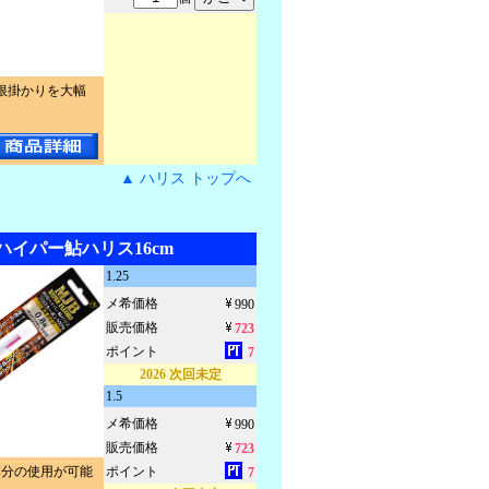
根掛かりを大幅
▲ ハリス トップへ
ハイパー鮎ハリス16cm
1.25
メ希価格
990
販売価格
723
ポイント
7
2026 次回未定
1.5
メ希価格
990
販売価格
723
本分の使用が可能
ポイント
7