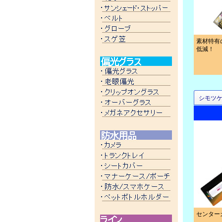
素材特有
低減！
シモツ
センター