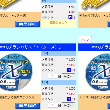
1号
メ希価格
550
販売価格
280
×25本入り ●カラー/黒
●35cm×25本入り ●カ
ポイント
2
完売しました
フジノ
☆AQチラシハリス「X（クロス）」
☆AQチラ
0.8号
メ希価格
1,650
販売価格
1,155
ポイント
11
個
1.0号
メ希価格
1,650
販売価格
1,155
組糸による強耐久チラシ用。
ナイロン組糸による強
ポイント
11
個