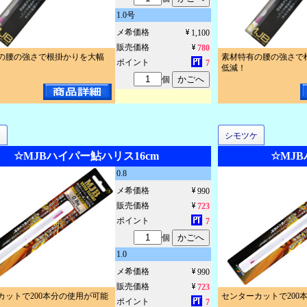
1.0号
メ希価格
1,100
販売価格
780
の腰の強さで根掛かりを大幅
素材特有の腰の強さで
ポイント
7
低減！
個
ケ
シモツケ
☆MJBハイパー鮎ハリス16cm
☆MJB
0.8
メ希価格
990
販売価格
723
ポイント
7
個
1.0
メ希価格
990
販売価格
723
カットで200本分の使用が可能
センターカットで200
ポイント
7