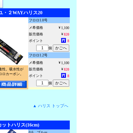
ユ・２WAYハリス20
フロロ1.0号
メ希価格
1,100
販売価格
820
ポイント
8
個
フロロ1.2号
メ希価格
1,100
進性。吸水性が
販売価格
820
ロロカーボン。
ポイント
8
個
▲ ハリス トップへ
ットハリス(16cm)
0.6 ブルー