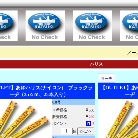
メー
ハリス
ラーヂ
TLET】あゆハリス(ナイロン) ブラックラ
【OUTLET】
ーヂ（35ｃｍ、25本入り）
ーヂ（
0.8号
メ希価格
550
販売価格
280
ポイント
2
個