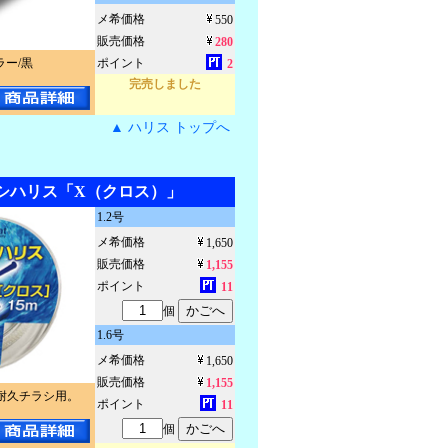
メ希価格
550
販売価格
280
ラー/黒
ポイント
2
完売しました
▲ ハリス トップへ
シハリス「X（クロス）」
1.2号
メ希価格
1,650
販売価格
1,155
ポイント
11
個
1.6号
メ希価格
1,650
販売価格
1,155
耐久チラシ用。
ポイント
11
個