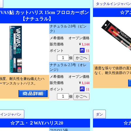
ス
タックルインジャパン
IVAS鮎 カットハリス 15cm フロロカーボン
☆ア
【ナチュラル】
ナチュラル 2.0号（ピン
ク）
メ希価格
オープン価格
販売価格
1,144
ポイント
11
個
ナチュラル 2.5号（オレ
適度な張りで抜群の直
ンジ）
なく、耐久性抜群のフ
メ希価格
オープン価格
強度、耐久性を兼ね備えたハ
販売価格
1,144
ーマンスカットハリス。
ポイント
11
個
ルインジャパン
ダン
☆アユ・２WAYハリス20
☆カ
フロロ1.5号