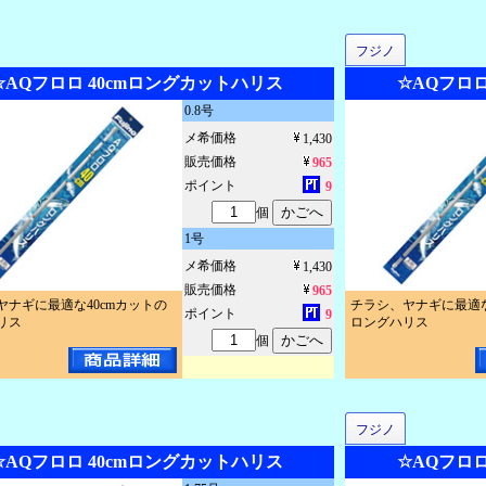
フジノ
☆AQフロロ 40cmロングカットハリス
☆AQフロロ
0.8号
メ希価格
1,430
販売価格
965
ポイント
9
個
1号
メ希価格
1,430
販売価格
965
ヤナギに最適な40cmカットの
チラシ、ヤナギに最適な
ポイント
9
リス
ロングハリス
個
フジノ
☆AQフロロ 40cmロングカットハリス
☆AQフロロ