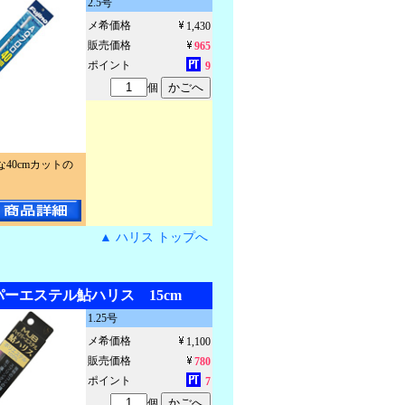
2.5号
メ希価格
1,430
販売価格
965
ポイント
9
個
40cmカットの
▲ ハリス トップへ
パーエステル鮎ハリス 15cm
1.25号
メ希価格
1,100
販売価格
780
ポイント
7
個