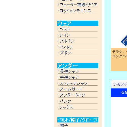
チラシ、
ロングハ
シモツ
☆