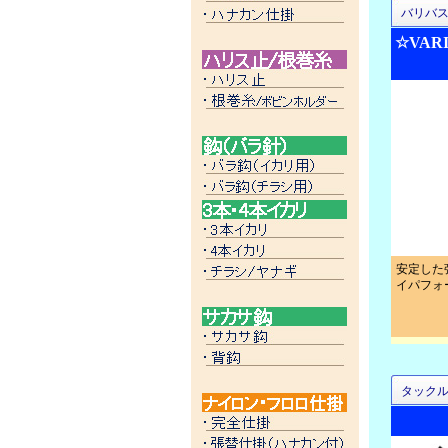
バリバ
☆VAR
安定した
イパフォ
タック