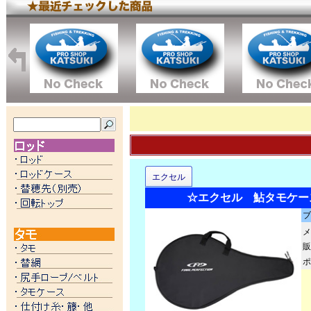
エクセル
☆エクセル 鮎タモケース 
ブ
メ
販
ポ