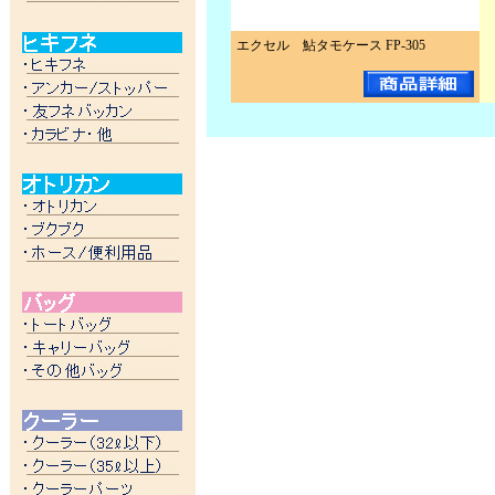
エクセル 鮎タモケース FP-305