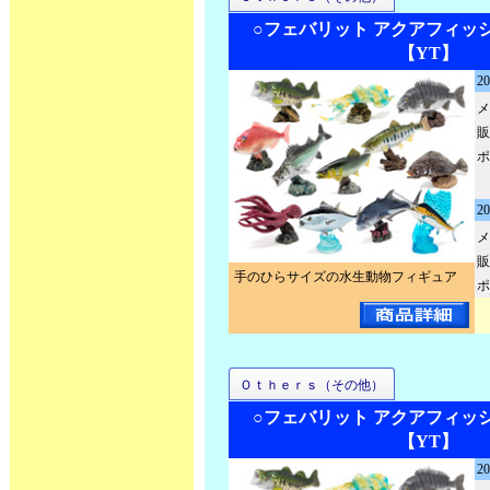
○フェバリット アクアフィッ
【YT】
2
メ
販
ポ
2
メ
販
手のひらサイズの水生動物フィギュア
ポ
Ｏｔｈｅｒｓ（その他）
○フェバリット アクアフィッ
【YT】
2