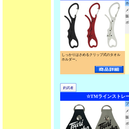
ホ
メ
販
ポ
しっかりはさめるクリップ式のタオル
ホルダー。
釣武者
☆TMラインストレ
ブ
メ
販
ポ