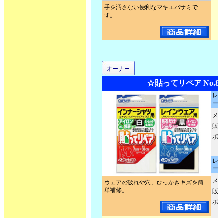
手を汚さない便利なマキエバサミで
す。
オーナー
☆貼ってリペア No.81
レ
ー
メ
販
ポ
レ
ー
メ
ウェアの破れや穴、ひっかきキズを簡
単補修。
販
ポ