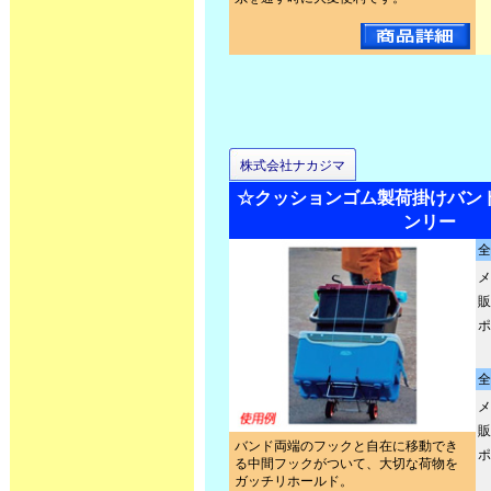
株式会社ナカジマ
☆クッションゴム製荷掛けバン
ンリー
全
メ
販
ポ
全
メ
販
バンド両端のフックと自在に移動でき
ポ
る中間フックがついて、大切な荷物を
ガッチリホールド。