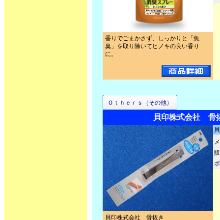
香りでごまかさず、しっかりと「魚
臭」を取り除いてヒノキの良い香り
に。
Ｏｔｈｅｒｓ（その他）
貝印株式会社 骨
貝
メ
販
ポ
貝印株式会社 骨抜き