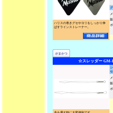
グ
メ
販
ハリスの巻きグセやヨリをしっかり伸
ポ
ばすラインストレーナー。
がまかつ
☆スレッダー GM-1
シ
セ
メ
販
ポ
糸を通す時に大変便利です。