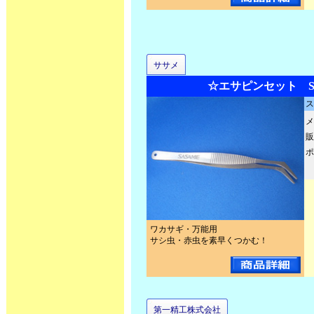
ササメ
☆エサピンセット SA
ス
メ
販
ポ
ワカサギ・万能用
サシ虫・赤虫を素早くつかむ！
第一精工株式会社