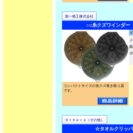
第一精工株式会社
○::糸クズワインダー
ダ
メ
販
ポ
コンパクトサイズの糸クズ巻き取り器
です。
Ｏｔｈｅｒｓ（その他）
☆タオルクリッパ