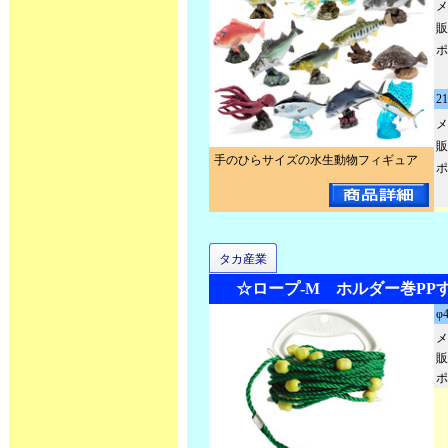
メ
販
ポ
2
メ
販
手のひらサイズの水生動物フィギュア
ポ
タカ産業
☆ロープ-M ホルダー巻PP
φ
メ
販
ポ