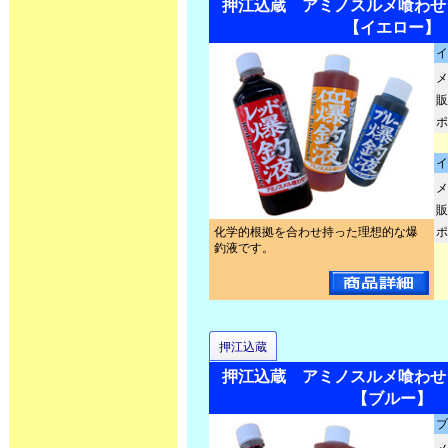
押江込蔵 アミノスルメ喰わせ
【イエロー】
イ
メ
販
ポ
イ
メ
販
化学的根拠を合わせ持った理想的な爆
ポ
釣液です。
押江込蔵
押江込蔵 アミノスルメ喰わせ
【ブルー】
ブ