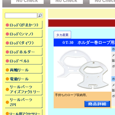
タカ産業
☆T-30 ホルダー巻ロープ
ホ
メ
販
ポ
ホ
メ
販
手持ちのロープ収納用。
ポ