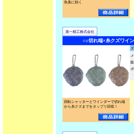
魚臭に効く
第一精工株式会社
○::切れ端×糸クズワイン
ダ
メ
販
ポ
回転シャッターとワインダーで切れ端
から糸クズまでをタップリ回収！