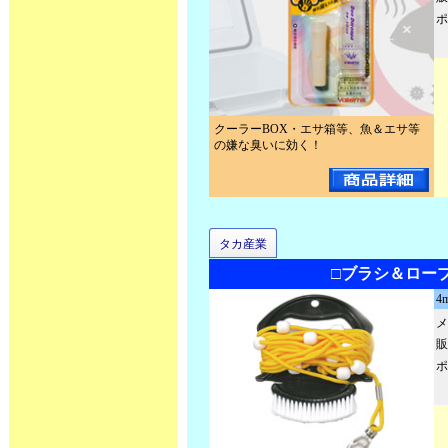
ポ
クーラーBOX・エサ箱等、魚＆エサ等
の嫌な臭いに効く！
タカ産業
□ブラシ＆ロー
4
メ
販
ポ