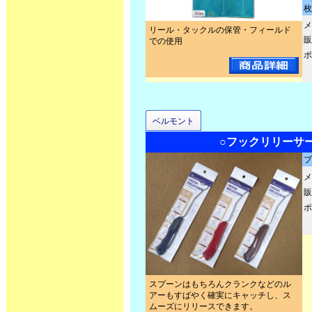
枚
メ
リール・タックルの保管・フィールド
販
での使用
ポ
ベルモント
○フックリリー
ブ
メ
販
ポ
スプーンはもちろんクランクなどのル
アーもすばやく確実にキャッチし、ス
ムーズにリリースできます。