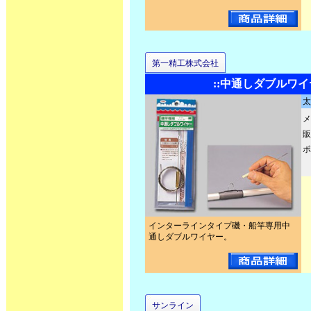
第一精工株式会社
::中通しダブルワ
太
メ
販
ポ
インターラインタイプ磯・船竿専用中
通しダブルワイヤー。
サンライン