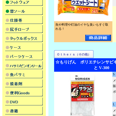
魚や料理や灯油のイヤな臭いもすぐ取
れる！
Ｏｔｈｅｒｓ（その他）
☆もりげん ポリエチレンサビキ
と V-300
S
メ
販
ポ
L
メ