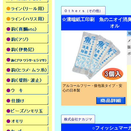
Ｏｔｈｅｒｓ（その他）
☆溝端紙工印刷 魚のニオイ消臭
オル
3
メ
販
ポ
アルコールフリー・個包装タイプ・安
心の日本製
株式会社ナカジマ
○フィッシュマー