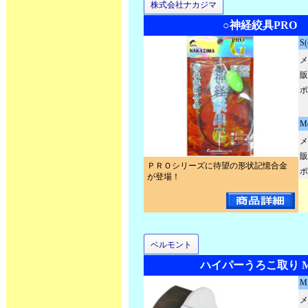
株式会社ナカジマ
○神経絞具PRO 
S
メ
販
ポ
M
メ
販
ＰＲＯシリーズに待望の形状記憶合金
ポ
が登場！
ベルモント
ハイパーうろこ取り MP
M
メ