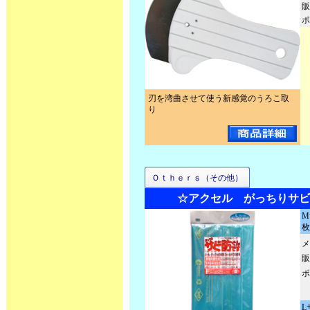
販
ポ
刃を湾曲させて使う新感覚のうろこ取
り
Ｏｔｈｅｒｓ（その他）
☆アクセル がっちりサビ
M
枚
メ
販
ポ
L