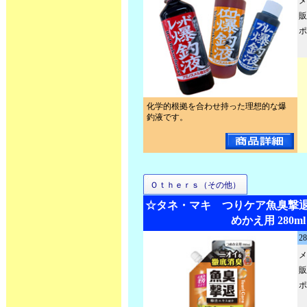
メ
販
ポ
化学的根拠を合わせ持った理想的な爆
釣液です。
Ｏｔｈｅｒｓ（その他）
☆タネ・マキ つりケア魚臭撃退
めかえ用 280ml
28
メ
販
ポ