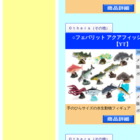
Ｏｔｈｅｒｓ（その他）
○フェバリット アクアフィッ
【YT】
2
メ
販
ポ
2
メ
販
手のひらサイズの水生動物フィギュア
ポ
Ｏｔｈｅｒｓ（その他）