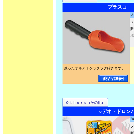
プラスコ
大
メ
販
ポ
凍ったオキアミをラクラク砕きます。
Ｏｔｈｅｒｓ（その他）
○デオ・ドロン
2m
メ
販