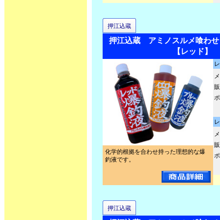
押江込蔵
押江込蔵 アミノスルメ喰わせ
【レッド】
レ
メ
販
ポ
レ
メ
販
化学的根拠を合わせ持った理想的な爆
ポ
釣液です。
押江込蔵