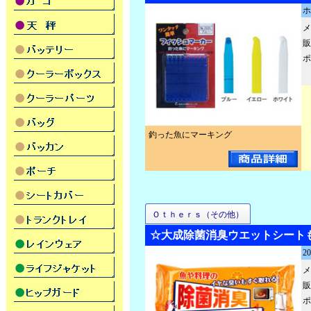
ホ
メ
販
ポ
釣った魚にマーキング
Ｏｔｈｅｒｓ（その他）
☆大成除菌消臭ウエットシート
2
メ
販
ポ