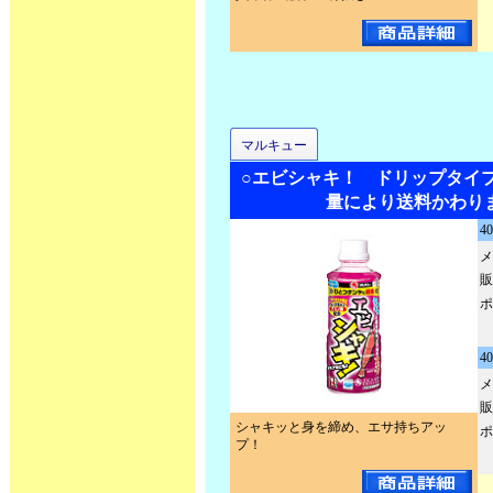
マルキュー
○エビシャキ！ ドリップタイ
量により送料かわり
4
メ
販
ポ
4
メ
販
シャキッと身を締め、エサ持ちアッ
ポ
プ！