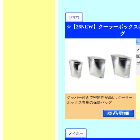
ヤマワ
☆【26NEW】クーラーボック
グ
L
メ
販
ポ
ジッパー付きで密閉性が高い､クーラー
ボックス専用の保冷バッグ
メイホー