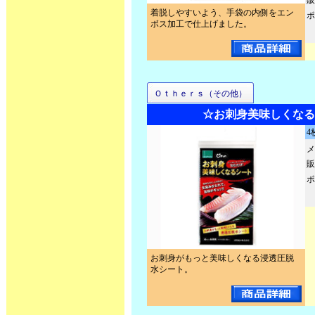
販
着脱しやすいよう、手袋の内側をエン
ポ
ボス加工で仕上げました。
Ｏｔｈｅｒｓ（その他）
☆お刺身美味しくなる
4
メ
販
ポ
お刺身がもっと美味しくなる浸透圧脱
水シート。