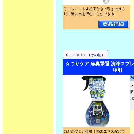
手にフィットする玉付きで引き上げる
時に楽に水を汲むことができる。
Ｏｔｈｅｒｓ（その他）
☆つりケア 魚臭撃退 洗浄スプ
浄剤
30
メ
販
ポ
洗剤のプロが開発！柿渋エキス配合で