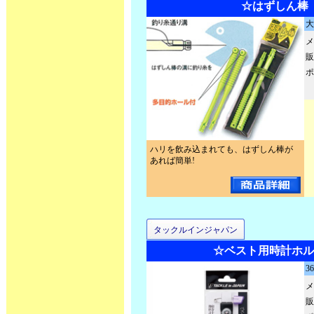
☆はずしん棒
大
メ
販
ポ
ハリを飲み込まれても、はずしん棒が
あれば簡単!
タックルインジャパン
☆ベスト用時計ホル
3
メ
販