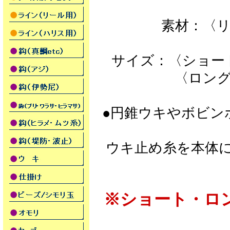
素材：〈リ
〈ス
サイズ：〈ショート
〈ロング〉全長
●円錐ウキやボビン
ウキ止め糸を本体
※ショート・ロ