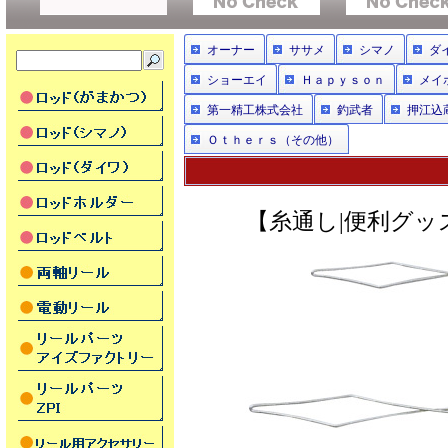
オーナー
ササメ
シマノ
ダ
ショーエイ
Ｈａｐｙｓｏｎ
メイ
第一精工株式会社
釣武者
押江込
Ｏｔｈｅｒｓ（その他）
【糸通し|便利グッズ|が