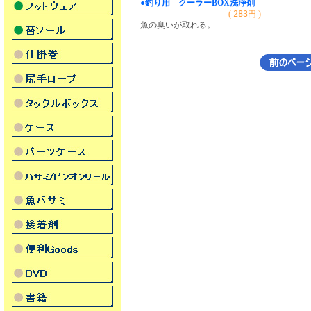
●釣り用 クーラーBOX洗浄剤
(
283
円 )
魚の臭いが取れる。