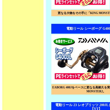
更なる大物をその手に「KING MONSTE
電動リール シーボーグ G400
EABORG 400Jをベースに更なる高耐久を実現
MONSTER2。
電動リール 23 レオブリッツ 200JL [L
【YT】