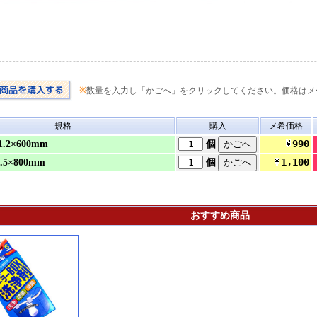
※
数量を入力し「かごへ」をクリックしてください。価格はメ
規格
購入
メ希価格
990
.2×600mm
個
1,100
5×800mm
個
おすすめ商品