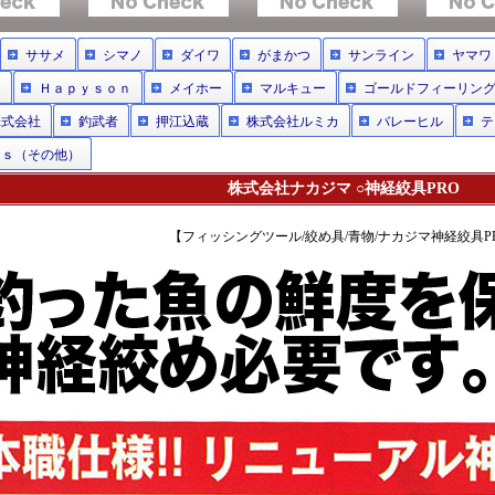
ササメ
シマノ
ダイワ
がまかつ
サンライン
ヤマワ
イ
Ｈａｐｙｓｏｎ
メイホー
マルキュー
ゴールドフィーリン
株式会社
釣武者
押江込蔵
株式会社ルミカ
バレーヒル
テ
ｒｓ（その他）
株式会社ナカジマ ○神経絞具PRO
【フィッシングツール/絞め具/青物/ナカジマ神経絞具P