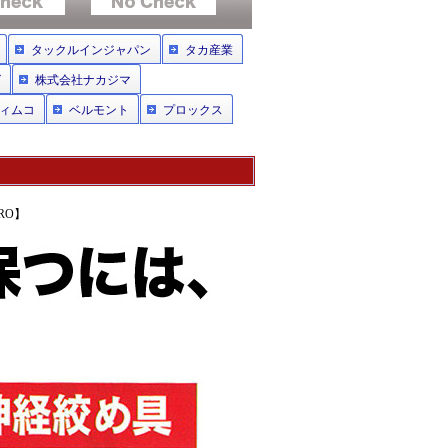
タックルインジャパン
タカ産業
グ
株式会社ナカジマ
ィムコ
ベルモント
プロックス
RO】